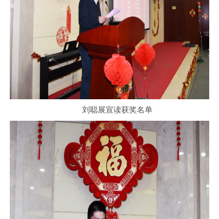
刘聪展宣读获奖名单