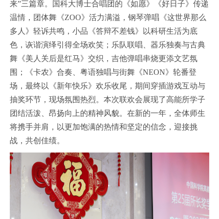
来”三篇章。国科大博士合唱团的《如愿》《好日子》传递
温情，团体舞《ZOO》活力满溢，钢琴弹唱《这世界那么
多人》轻诉共鸣，小品《答辩不差钱》以科研生活为底
色，诙谐演绎引得全场欢笑；乐队联唱、器乐独奏与古典
舞《美人关后是红马》交织，吉他弹唱串烧更添文艺氛
围；《卡农》合奏、粤语独唱与街舞《NEON》轮番登
场，最终以《新年快乐》欢乐收尾，期间穿插游戏互动与
抽奖环节，现场氛围热烈。本次联欢会展现了高能所学子
团结活泼、昂扬向上的精神风貌。在新的一年，全体师生
将携手并肩，以更加饱满的热情和坚定的信念，迎接挑
战，共创佳绩。