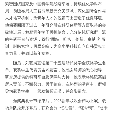
紧密围绕国家及中国科学院战略部署，持续优化学科布
局，前瞻布局人工智能等新兴交叉领域，深化国际合作与
人才培育机制，为青年人才的脱颖而出营造了优良环境。
他简要回顾了过去一年研究所在科研创新等方面取得的突
破性进展，勉励青年学子勇担使命，充分依托研究所一流
的科研平台与资源，践行“团结、唯实、创新、奉献”的所
训，脚踏实地，勇攀高峰，为高水平科技自立自强贡献青
春力量，并致以新年祝福。
随后，刘聪展宣读第二十五届所长奖学金获奖学生名
单。获奖学生代表黄吉鸿发言，他感谢导师的悉心指导、
研究所提供的科研平台及保障与支持。他表示将铭记高能
所人责任，不懈努力、勇于创造。在热烈的掌声中，所领
导为获奖学生一一颁发荣誉证书，并合影留念。
颁奖典礼环节结束后，2026新年联欢会精彩上演。暖
场乐队拉开序幕后，联欢会分 “忆往昔”、“绽今朝”、“赴未