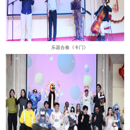
乐器合奏《卡门》