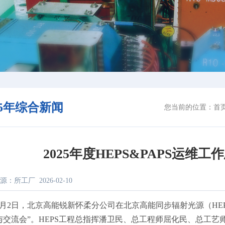
25年综合新闻
您当前的位置：
首
2025年度HEPS&PAPS运维
源：所工厂
2026-02-10
月
2
日，北京高能锐新怀柔分公司在北京高能同步辐射光源（
HE
与交流会”。
HEPS
工程总指挥潘卫民、总工程师屈化民、总工艺