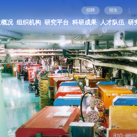
|
招聘
招生
位概况
组织机构
研究平台
科研成果
人才队伍
研