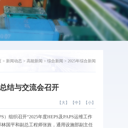
页
>
新闻动态
>
高能新闻
>
综合新闻
>
2025年综合新闻
工作总结与交流会召开
【
大
】 【
中
】 【
小
】
PS
）组织召开“
2025
年度
HEPS
及
PAPS
运维工作
师林国平和副总工程师张旌，通用设施部副主任