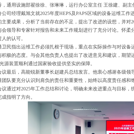
香，通用设施部翟徐徐、张琳琳，运行办公室主任 王徐建、副主
分公司经理戴旭文就
2025
年度
HEPS
及
PAPS
区域的设备运维工作
的主要成果，分析了当前存在的不足，提出了改进的设想，并对
2
与会领导和专家针对报告和未来工作规划进行了充分讨论。怀柔
责人的认可。
潘卫民指出运维工作必须扎根于现场，重点在实际操作与对设备
与积极的态度。与会其他负责人也提出了改进意见和建议，期望
光源装置顺利通过国家验收提供坚实的保障。
会议最后，高能锐新董事长赵建兵总结发言。他衷心感谢各级领
维团队要充分认识到肩负的责任和重要性，始终以高度责任感和
会议通过对
2025
年工作总结和讨论，明确未来改进重点与目标，
完成指明了方向。