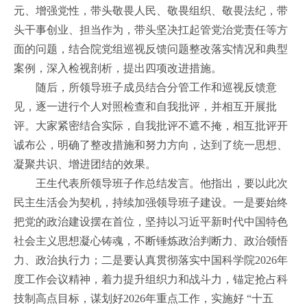
元、增强党性，带头敬畏人民、敬畏组织、敬畏法纪，带
头干事创业、担当作为，带头坚决扛起管党治党责任等方
面的问题，结合院党组巡视反馈问题整改落实情况和典型
案例，深入检视剖析，提出四项改进措施。
随后，所领导班子成员结合分管工作和巡视反馈意
见，逐一进行个人对照检查和自我批评，并相互开展批
评。大家紧密结合实际，自我批评不遮不掩，相互批评开
诚布公，明确了整改措施和努力方向，达到了统一思想、
凝聚共识、增进团结的效果。
王生代表所领导班子作总结发言。他指出，要以此次
民主生活会为契机，持续加强领导班子建设。一是要始终
把党的政治建设摆在首位，坚持以习近平新时代中国特色
社会主义思想凝心铸魂，不断锤炼政治判断力、政治领悟
力、政治执行力；二是要认真贯彻落实中国科学院
2026
年
度工作会议精神，着力提升组织力和战斗力，锚定抢占科
技制高点目标，谋划好
2026
年重点工作，实施好 “十五