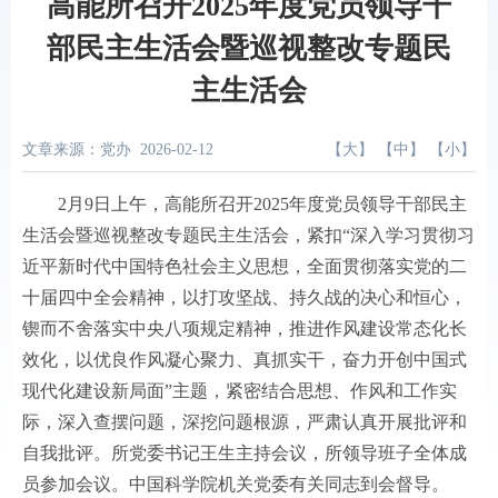
高能所召开2025年度党员领导干
部民主生活会暨巡视整改专题民
主生活会
文章来源：党办
2026-02-12
【
大
】 【
中
】 【
小
】
2
月
9
日上午，高能所召开
2025
年度党员领导干部民主
生活会暨巡视整改专题民主生活会，紧扣“深入学习贯彻习
近平新时代中国特色社会主义思想，全面贯彻落实党的二
十届四中全会精神，以打攻坚战、持久战的决心和恒心，
锲而不舍落实中央八项规定精神，推进作风建设常态化长
效化，以优良作风凝心聚力、真抓实干，奋力开创中国式
现代化建设新局面”主题，紧密结合思想、作风和工作实
际，深入查摆问题，深挖问题根源，严肃认真开展批评和
自我批评。所党委书记王生主持会议，所领导班子全体成
员参加会议。中国科学院机关党委有关同志到会督导。