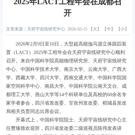
2025年LACT工程年会在成都召
开
文章来源：天府宇宙线研究中心
2026-02-15
【
大
】 【
中
】 【
小
】
2026
年
2
月
9
日至
10
日，大型超高能伽马源立体跟踪装
置（
LACT
）
2025
年工程年会在天府宇宙线研究中心顺利
召开。来自中国科学院高能物理研究所、天府宇宙线研究
中心、中国科学技术大学、南京大学、云南大学、广西大
学、西藏大学、四川大学、西南交通大学、中国科学院国
家空间科学中心、南昌大学、中国科学院云南天文台、成
都理工大学、燕山大学等
14
个科研单位及高校的
60
余名专
家学者参会，四川省发改委、甘孜州发改委、稻城县发改
局相关负责同志出席会议。
开幕式上，中国科学院院士、天府宇宙线研究中心主
任曹臻致欢迎辞，四川省发改委二级巡视员陈伟发表讲