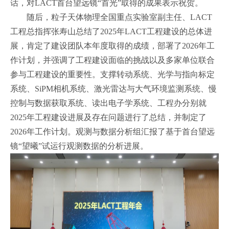
话，对
LACT
首台望远镜“首光”取得的成果表示祝贺。
随后，粒子天体物理全国重点实验室副主任、
LACT
工程总指挥张寿山总结了
2025
年
LACT
工程建设的总体进
展，肯定了建设团队本年度取得的成绩，部署了
2026
年工
作计划，并强调了工程建设面临的挑战以及多家单位联合
参与工程建设的重要性。支撑转动系统、光学与指向标定
系统、
SiPM
相机系统、激光雷达与大气环境监测系统、慢
控制与数据获取系统、读出电子学系统、工程办分别就
2025
年工程建设进展及存在问题进行了总结，并制定了
2026
年工作计划。观测与数据分析组汇报了基于首台望远
镜“望曦”试运行观测数据的分析进展。