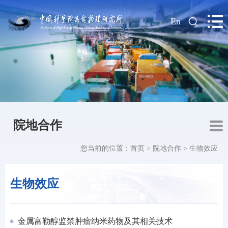
|
En
院地合作
您当前的位置：
首页
>
院地合作
>
生物效应
生物效应
金属富勒醇监禁肿瘤纳米药物及其相关技术