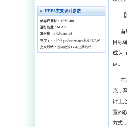
HEPS主要设计参数
【
储存环周长：
1360.4m
运行能量：
6GeV
首
发射度：
≤ 0.06nm·rad
22
2
2
亮度：
>1×10
phs/s/mm
/mrad
/0.1%BW
目标
光束线站：
首期建设14条公共线站
成为
点。
在
克，
计上
置的
方式