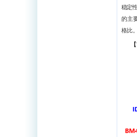
稳定
的主
格比
【