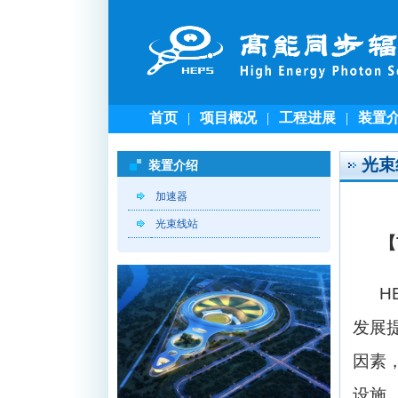
首页
|
项目概况
|
工程进展
|
装置
光束
装置介绍
加速器
光束线站
【
H
发展
因素
设施