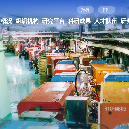
|
招聘
招生
位概况
组织机构
研究平台
科研成果
人才队伍
研