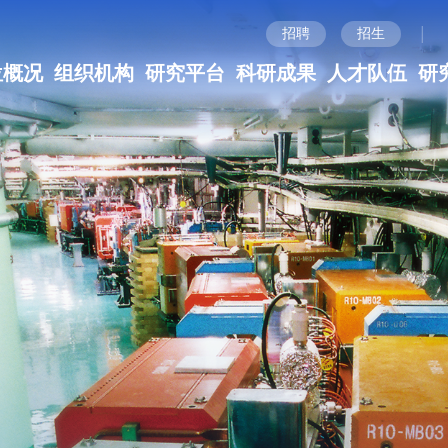
|
招聘
招生
位概况
组织机构
研究平台
科研成果
人才队伍
研