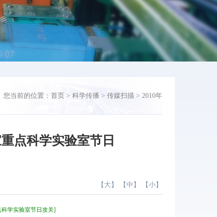
您当前的位置：
首页
>
科学传播
>
传媒扫描
>
2010年
家重点科学实验室节日
【
大
】 【
中
】 【
小
】
重点科学实验室节日攻关]