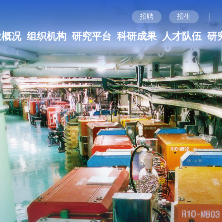
|
招聘
招生
位概况
组织机构
研究平台
科研成果
人才队伍
研