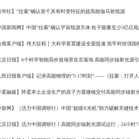
华社】“拉索”确认首个具有时变特征的超高能伽马射线源
国新闻网】中国“拉索”确认宇宙线源天体 粒子能量至少3亿亿
视客户端】伟大征程丨大科学装置建设全面提速 筑牢科技强国
京日报】6个科学智能高价值场景在京落地 高能同步辐射光源引
民日报客户端】记录高能物理的“5·17时刻”——《拉索：打开人类
柔融媒】怀柔本土企业生产的原子力显微镜交付高能同步辐射光源，给“超级
新网】（活力中国调研行）中国“超级X光机”助力破解关键技术
京日报】活力中国调研行丨高能同步辐射光源试运行，24小时“