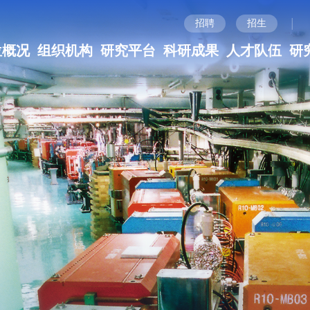
|
招聘
招生
位概况
组织机构
研究平台
科研成果
人才队伍
研