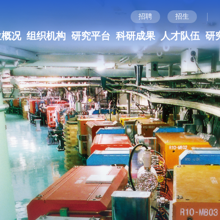
|
招聘
招生
位概况
组织机构
研究平台
科研成果
人才队伍
研