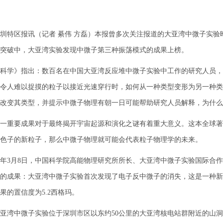
区报讯（记者 綦伟 方磊）本报曾多次关注报道的大亚湾中微子实验昨
突破中，大亚湾实验发现中微子第三种振荡模式的成果上榜。
学》指出：数百名在中国大亚湾反应堆中微子实验中工作的研究人员，
令人难以捉摸的粒子以接近光速穿行时，如何从一种类型变形为另一种类
改变其类型，并提示中微子物理有朝一日可能帮助研究人员解释，为什么
重要成果对于最终揭开宇宙起源和演化之谜有着重大意义。这本全球著
色子的新粒子，那么中微子物理就可能会代表粒子物理学的未来。
3月8日，中国科学院高能物理研究所所长、大亚湾中微子实验国际合作
的成果：大亚湾中微子实验首次发现了电子反中微子的消失，这是一种新的中
果的置信度为5.2西格玛。
湾中微子实验位于深圳市区以东约50公里的大亚湾核电站群附近的山洞