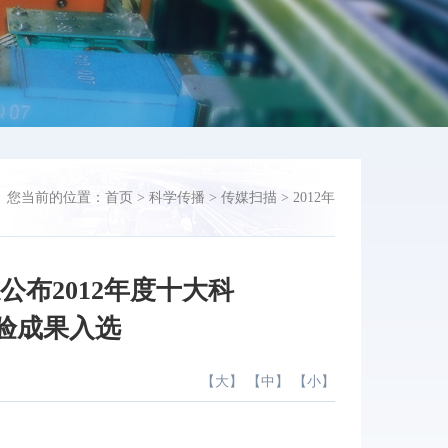
您当前的位置：
首页
>
科学传播
>
传媒扫描
>
2012年
布2012年度十大科
验成果入选
【
大
】 【
中
】 【
小
】