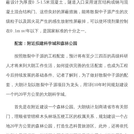
蔽设计为厚度0 .5-1.5米混凝土，隧道入口采用迷宫结构或钢与混
凝土混合结构门。这些良好的屏蔽措施，能将散裂中子源产生的次
级粒子以及因火花产生的感生放射性屏蔽掉，可以使环境剂量控制
在0 .1m sv/年以下，是国家标准的十分之一。
配套：附近拟建科学城和森林公园
按照散裂中子源的工程配套，预计将有至少三四百的高级科研
人才将来到大朗工作生活，如何提供完善的生活配套，也成为工程
今后持续发展的基础条件。记者了解到，为了做好散裂中子源的配
套，大朗计划以散裂中子源项目为龙头，用5到10年时间规划建设
一个约20平方公里的大朗科学城。
首先是在附近建设一个森林公园。大朗镇计划商请省市有关部
门，理顺省管辖樟木头林场五梗工区的权属关系，规划建设一个占
地20平方公里的森林公园，打造生态科普旅游区。此外，还将依托