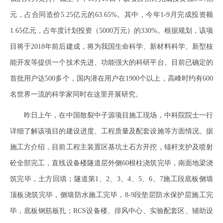
元，占合同造价5.25亿元的63.65%。其中，今年1-9月完成投资额
1.65亿元，占年度计划投资（5000万元）的330%。根据规划，该项
目将于2018年前后建成，将为我国生命科学、新材料科学、新型核
能开发等提供一个技术先进、功能强大的科研平台。目前已确定的
首批用户达500多个，国内潜在用户在1900个以上，高峰时约有600
名世界一流的科学家同时在这里开展研究。
昨日上午，在中国散裂中子源项目施工现场，中科院院士一行
详细了解该项目的建设进度、工程质量及配套设施等方面情况。据
施工方介绍，目前工程主装置区基坑土石方开挖，锚杆支护及喷射
砼全部完工，直线设备楼隧道层外侧60根柱浇筑完毕，南面地梁浇
筑完毕，土方回填；隧道第1、2、3、4、5、6、7施工段底板侧墙
顶板浇筑完毕，侧墙防水施工完毕，8-9段垫层防水保护层施工完
毕，底板钢筋板扎；RCS设备楼、排风中心、实验配套区、辅助设