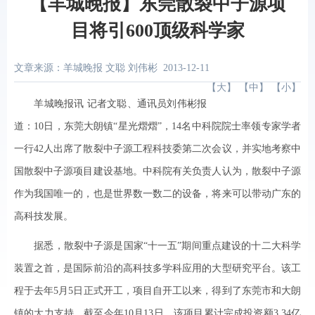
【羊城晚报】东莞散裂中子源项
目将引600顶级科学家
文章来源：羊城晚报 文聪 刘伟彬
2013-12-11
【
大
】 【
中
】 【
小
】
羊城晚报讯 记者文聪、通讯员刘伟彬报
道：10日，东莞大朗镇“星光熠熠”，14名中科院院士率领专家学者
一行42人出席了散裂中子源工程科技委第二次会议，并实地考察中
国散裂中子源项目建设基地。中科院有关负责人认为，散裂中子源
作为我国唯一的，也是世界数一数二的设备，将来可以带动广东的
高科技发展。
据悉，散裂中子源是国家“十一五”期间重点建设的十二大科学
装置之首，是国际前沿的高科技多学科应用的大型研究平台。该工
程于去年5月5日正式开工，项目自开工以来，得到了东莞市和大朗
镇的大力支持。截至今年10月13日，该项目累计完成投资额3.34亿