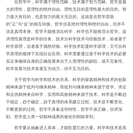
在哲学中，科学属于理性范畴，技术属于智力范畴。哲学是最
大的理性，是理性的绝对自由。理性无目的是理性最大的目的。智
力最大有目的，也是智力的最大无目的。这就是在哲学层面
的“正”与“反”的相互转换。哲学涉及绝对理性和绝对自由，但并不
涉及真理本身。哲学不能推演出科学，科学也不能推导出哲学。追
求理性真理是科学的任务。技术分科学技术与经验技术，前者基于
科学原理，后者基于偶然经验。科学技术彰显科学原理，又可在科
学原理的规律下实现社会应用。科学需要通过基于科学技术的必要
实证来确保自身的正确发展来自于人类理性的缺陷，或不完备性。
科学发展与技术发展互为动力，但不互为目的。
关于哲学与科学和技术的关系。科学的探索精神和技术的创新
精神来源于批判与继承精神，而批判与继承精神来源于哲学。求证
和去伪精神来自科学，实用和高效精神来源于技术。科学是不断趋
于稳定，趋于确定，趋于真理的体系建立过程。技术是不断变化、
不断更新的过程。哲学不具备这些特性，哲学不谈正确，但求深
刻。哲学是人类一切精神成果的催化剂和除草剂。
哲学要从抽象进入具体，才能彰显它的力量。科学和技术是具