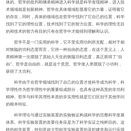
体的。哲学的批判和继承精神进入科学就是科学发现精神，进入技
术领域就是创新精神。哲学在具体领域彰显着它的力量，证明着它
的存在，同时，具体的领域也在哲学中找到了它自己的位置，科学
找到了它的理性位置，技术找到了它的智力位置。科学的理性无目
的和技术的智力有目的只有在哲学中才能得到理解和认识。
哲学不是一门实用的科学，它不受实用功利所支配，相对于相
对狭隘的功利态度而言，它持一种自由的态度，在这个意义上，人
类精神第一次摆脱了原始人天生的狭隘功利态度，真正获得了“自
由”。哲学是自由的，就是这个意思。哲学使人类摆脱了小功利，
获得了大功利。
科学由于在哲学领域找到了自己的位置才使科学成为科学，科
学理性作为哲学理性中的重要组成部分，也具有这种高贵的非功利
精神。哲学与科学其理性本质的非实用性就是它们区别于其他学问
的根本特征。
科学理论与通过实验装置的实验验证构成科学的完整科学发展
体系。科学实验装置的首要任务应是为了科学实证之纯粹目的。这
样的科学装置，特别是超大型科学实验装置的及时建造和运行应得