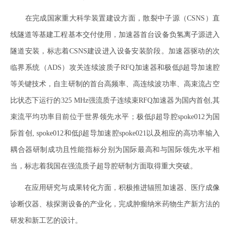
在完成国家重大科学装置建设方面，散裂中子源（CSNS）直
线隧道等基建工程基本交付使用，加速器首台设备负氢离子源进入
隧道安装，标志着CSNS建设进入设备安装阶段。加速器驱动的次
临界系统（ADS）攻关连续波质子RFQ加速器和极低β超导加速腔
等关键技术，自主研制的首台高频率、高连续波功率、高束流占空
比状态下运行的325 MHz强流质子连续束RFQ加速器为国内首创,其
束流平均功率目前位于世界领先水平；极低β超导腔spoke012为国
际首创, spoke012和低β超导加速腔spoke021以及相应的高功率输入
耦合器研制成功且性能指标分别为国际最高和与国际领先水平相
当，标志着我国在强流质子超导腔研制方面取得重大突破。
在应用研究与成果转化方面，积极推进辐照加速器、医疗成像
诊断仪器、核探测设备的产业化，完成肿瘤纳米药物生产新方法的
研发和新工艺的设计。