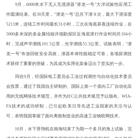
9月，6000米水下无人无缆潜器“潜龙一号”大洋试验性应用工
作圆满结束。在30天里，“潜龙一号”总共下潜９次，最大下潜深度
5213米，连续工作时间最长31小时，三次在海底昼夜连续作业，在
5000多米深的多金属结核详细勘探区近海底潜行作业时间共104小
时，完成声学测线101.5公里，光学测线55.3公里。试验表明，“潜
龙一号”布放回收安全高效，潜器本体性能稳定可靠，各项探测技
术获得了重要的突破，为其成为实用化装备迈出了坚实的一步。
同在9月，经国际电工委员会工业过程测控与自动化技术委员
会投票，通过了我国自主研制的、国际上第一个面向工厂自动化应
用的无线网络技术规范，并作为IEC公共技术规范予以颁布。WIA-
FA技术的成功研制，已引起欧美日等先进工业国家的关注与认
可，表明我国掌握了面向离散制造业的高速工业物联网技术。
10月，水下滑翔机在南海结束了为期一个多月的海上试验，完