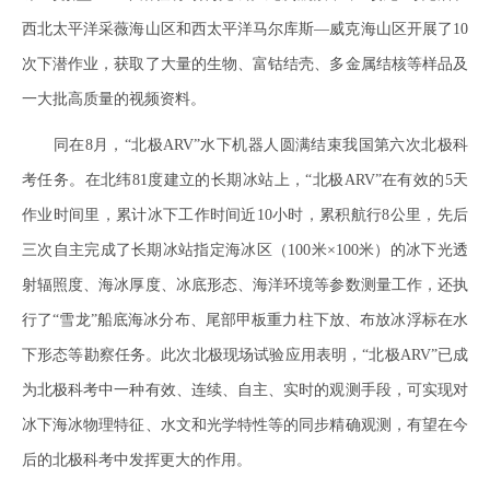
西北太平洋采薇海山区和西太平洋马尔库斯—威克海山区开展了10
次下潜作业，获取了大量的生物、富钴结壳、多金属结核等样品及
一大批高质量的视频资料。
同在8月，“北极ARV”水下机器人圆满结束我国第六次北极科
考任务。在北纬81度建立的长期冰站上，“北极ARV”在有效的5天
作业时间里，累计冰下工作时间近10小时，累积航行8公里，先后
三次自主完成了长期冰站指定海冰区（100米×100米）的冰下光透
射辐照度、海冰厚度、冰底形态、海洋环境等参数测量工作，还执
行了“雪龙”船底海冰分布、尾部甲板重力柱下放、布放冰浮标在水
下形态等勘察任务。此次北极现场试验应用表明，“北极ARV”已成
为北极科考中一种有效、连续、自主、实时的观测手段，可实现对
冰下海冰物理特征、水文和光学特性等的同步精确观测，有望在今
后的北极科考中发挥更大的作用。