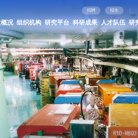
|
招聘
招生
位概况
组织机构
研究平台
科研成果
人才队伍
研