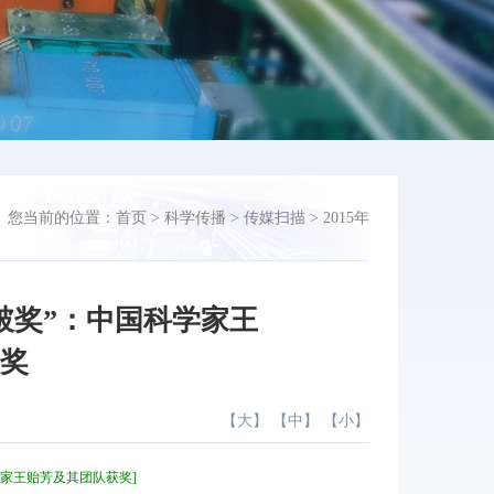
您当前的位置：
首页
>
科学传播
>
传媒扫描
>
2015年
破奖”：中国科学家王
获奖
【
大
】 【
中
】 【
小
】
科学家王贻芳及其团队获奖]