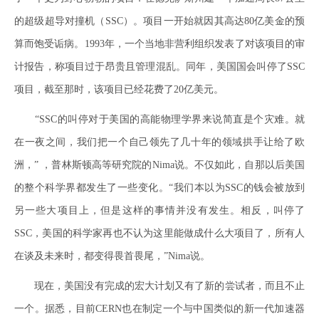
的超级超导对撞机（SSC）。项目一开始就因其高达80亿美金的预
算而饱受诟病。1993年，一个当地非营利组织发表了对该项目的审
计报告，称项目过于昂贵且管理混乱。同年，美国国会叫停了SSC
项目，截至那时，该项目已经花费了20亿美元。
“SSC的叫停对于美国的高能物理学界来说简直是个灾难。就
在一夜之间，我们把一个自己领先了几十年的领域拱手让给了欧
洲，” ，普林斯顿高等研究院的Nima说。不仅如此，自那以后美国
的整个科学界都发生了一些变化。“我们本以为SSC的钱会被放到
另一些大项目上，但是这样的事情并没有发生。相反，叫停了
SSC，美国的科学家再也不认为这里能做成什么大项目了，所有人
在谈及未来时，都变得畏首畏尾，”Nima说。
现在，美国没有完成的宏大计划又有了新的尝试者，而且不止
一个。据悉，目前CERN也在制定一个与中国类似的新一代加速器