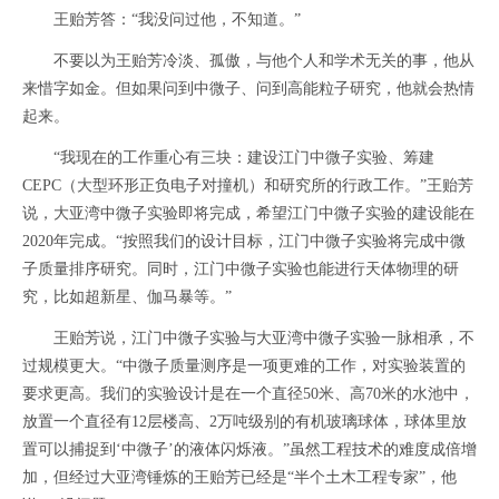
王贻芳答：“我没问过他，不知道。”
不要以为王贻芳冷淡、孤傲，与他个人和学术无关的事，他从
来惜字如金。但如果问到中微子、问到高能粒子研究，他就会热情
起来。
“我现在的工作重心有三块：建设江门中微子实验、筹建
CEPC（大型环形正负电子对撞机）和研究所的行政工作。”王贻芳
说，大亚湾中微子实验即将完成，希望江门中微子实验的建设能在
2020年完成。“按照我们的设计目标，江门中微子实验将完成中微
子质量排序研究。同时，江门中微子实验也能进行天体物理的研
究，比如超新星、伽马暴等。”
王贻芳说，江门中微子实验与大亚湾中微子实验一脉相承，不
过规模更大。“中微子质量测序是一项更难的工作，对实验装置的
要求更高。我们的实验设计是在一个直径50米、高70米的水池中，
放置一个直径有12层楼高、2万吨级别的有机玻璃球体，球体里放
置可以捕捉到‘中微子’的液体闪烁液。”虽然工程技术的难度成倍增
加，但经过大亚湾锤炼的王贻芳已经是“半个土木工程专家”，他