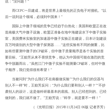
说：“没问题！”
而CEPC一旦建成，将是世界上最领先的正负电子对撞机。“以
后一说到这个领域，必须到中国来！”
国际上中微子领域的竞争已经趋于白热化：美国和欧盟正在改
造南极大气中微子设施，欧盟正准备在地中海建设水下中微子实验
室，美国费米实验室的加速器中微子实验正在建设，日本计划建设
百万吨级别的大型中微子探测器……“这些实验有不同的侧重，比
如有些要测中微子的CP破坏，但中微子质量顺序是各个实验的首
要目标。”王贻芳从来不畏惧竞争，他认为中国很可能在激烈的竞
争中脱颖而出，“虽然江门中微子实验不能测量CP破坏，但对中微
子顺序，我们觉得很有希望！”
当被问到“为什么我们不在南极做实验”“为什么我们的仪器与
别人不一样”时，王贻芳反问：“为什么我们要和别人一样？”“不抄
袭别人的设计，这是做科研最基本的底线。别人已经想到的、已经
做到的，我们就不做了。”王贻芳说：“科学，就是要不一样！”
（《光明日报》2015年11月24日 06版 记者齐芳）