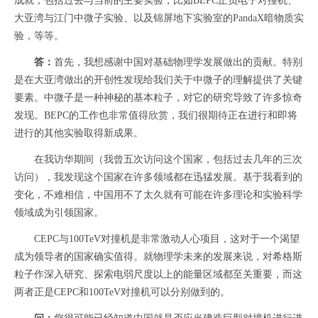
成就，包括过去与当前的主要实验，比如BEPC正负电子对撞机、
大亚湾与江门中微子实验、以及锦屏地下实验室的PandaX暗物质实
验，等等。
答：
首先，我想感谢中国对基础物理学发展做出的贡献。特别
是在大亚湾做出的开创性发现给我们关于中微子的理解提供了关键
要素。中微子是一种神秘的基本粒子，对它的研究导致了许多惊奇
发现。BEPC的工作也非常值得欣赏，我们很期待正在进行和即将
进行的其他实验取得新成果。
在我访华期间（我曾五次访问这个国家，包括过去几年的三次
访问），我发现这个国家在许多领域都在迅猛发展。基于我看到的
变化，不难相信，中国用不了太久就有可能在许多理论和实验科学
领域成为引领国家。
CEPC与100TeV对撞机是非常激动人心项目，这对于一个渴望
成为领导者的国家确实值得。就物理学未来的发展来说，对希格斯
粒子作深入研究、探索电弱尺度以上的能量区域都至关重要，而这
两者正是CEPC和100TeV对撞机可以分别做到的。