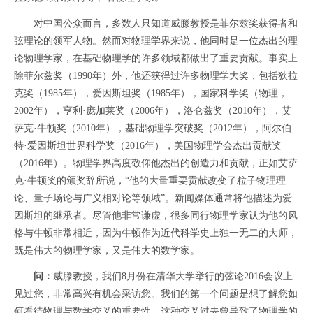
对中国公众而言，多数人只知道威滕教授是菲尔兹奖获得者和
弦理论的领军人物。然而对物理学界来说，他同时是一位杰出的理
论物理学家，在基础物理学的许多领域都做出了重要贡献。事实上
除菲尔兹奖（1990年）外，他还获得过许多物理学大奖，包括狄拉
克奖（1985年），爱因斯坦奖（1985年），国家科学奖（物理，
2002年），亨利·庞加莱奖（2006年），洛仑兹奖（2010年），艾
萨克·牛顿奖（2010年），基础物理学突破奖（2012年），阿尔伯
特·爱因斯坦世界科学奖（2016年），美国物理学会杰出贡献奖
（2016年）。物理学界高度敬仰他杰出的创造力和贡献，正如艾萨
克·牛顿奖的颁奖辞所说，“他的大量重要贡献改变了粒子物理理
论、量子场论与广义相对论等领域”。新闻媒体通常将他描述为爱
因斯坦的继承者。尽管他非常谦虚，很多同行物理学家认为他的风
格与牛顿非常相近，因为牛顿作为近代科学史上独一无二的大师，
既是伟大的物理学家，又是伟大的数学家。
问：
威滕教授，我们8月份在清华大学举行的弦论2016会议上
见过您，非常高兴有机会采访您。我们的第一个问题是想了解您如
何看待物理与数学交叉的重要性，这种交叉过去曾导致了物理学的