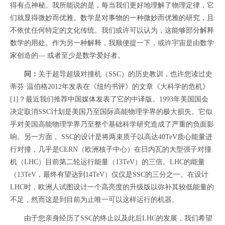
得有点神秘。我所能说的是，每当我们更好地理解了物理定律，它
们就显得微妙而优雅。数学是对事物的一种微妙而优雅的研究，且
不依仗任何特定的文化传统。我们或许可以认为，这能够部分解释
数学的用处。作为另一种解释，我顺便提一下，或许宇宙是由数学
家创造的— 或者至少是数学爱好者。
问：
关于超导超级对撞机（SSC）的历史教训，也许您读过史
蒂芬·温伯格2012年发表在《纽约书评》的文章《大科学的危机》
[1]
？最近我们推荐中国媒体发表了它的中译版。1993年美国国会
决定取消SSC计划是美国乃至国际高能物理学界的极大损失。它似
乎对美国高能物理学界乃至整个基础科学研究造成了严重的负面影
响。另一方面， SSC的设计是将两束质子以高达40TeV质心能量进
行对撞，几乎是CERN（欧洲核子中心）在日内瓦的大型强子对撞
机（LHC）目前第二轮运行能量（13TeV）的三倍。LHC的能量
（13TeV，最终有望达到14TeV）仅仅是SSC的三分之一。在设计
LHC时，欧洲人试图设计一个高亮度的升级版以弥补其较低能量的
不足，然而这是到目前为止唯一可以这样运行的机器。
由于您亲身经历了SSC的终止以及此后LHC的发展，我们希望