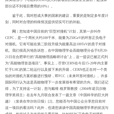
部分还不到项目费用的10%）。
鉴于此，我对想成大事的国家的建议，重要的是制定多年度计
划，同时对合理的特殊情况提供切实可行的补贴。
问：
您知道中国目前的“巨型对撞机”计划，其第一步叫作
CEPC，是一个周长大约100千米、能量为250GeV的环形正负电子
对撞机。它有可能在第二阶段升级为能量高达100TeV的质子对撞
机。我们很高兴地告诉您，在中国物理学会高能物理分会于8月20-
21日在合肥举行的“高能物理战略研讨会”上，这一提议已被正式列
为“高能物理首选项目”。事实上，尽管CERN在今后15-20年内主要
忙于LHC的第二轮运行以及接下来的升级，CERN也正在对一个类
似的对撞机方案积极进行预研，即FCC（未来环形对撞机）。许多
国际同行认为这是高能物理下一步发展很有希望的方向。我们还记
得，为了支持这一计划，您与戴维·格罗斯教授（2004年诺贝尔物
理学奖得主）在去年九月联合发表了一篇文章《中国科学的巨大跨
越》（发表在华尔街日报）
[2]
。您能否与中国公众分享您目前对
这一项目的看法吗？此外，也请您谈谈中国高能物理学界的状况与