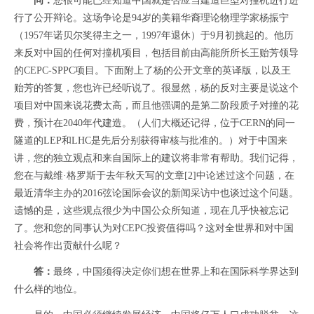
问：
您很可能已经知道中国就是否应当建造巨型对撞机进行进
行了公开辩论。这场争论是94岁的美籍华裔理论物理学家杨振宁
（1957年诺贝尔奖得主之一，1997年退休）于9月初挑起的。他历
来反对中国的任何对撞机项目，包括目前由高能所所长王贻芳领导
的CEPC-SPPC项目。下面附上了杨的公开文章的英译版，以及王
贻芳的答复，您也许已经听说了。很显然，杨的反对主要是说这个
项目对中国来说花费太高，而且他强调的是第二阶段质子对撞的花
费，预计在2040年代建造。（人们大概还记得，位于CERN的同一
隧道的LEP和LHC是先后分别获得审核与批准的。）对于中国来
讲，您的独立观点和来自国际上的建议将非常有帮助。我们记得，
您在与戴维·格罗斯于去年秋天写的文章[2]中论述过这个问题，在
最近清华主办的2016弦论国际会议的新闻采访中也谈过这个问题。
遗憾的是，这些观点很少为中国公众所知道，现在几乎快被忘记
了。您和您的同事认为对CEPC投资值得吗？这对全世界和对中国
社会将作出贡献什么呢？
答：
最终，中国须得决定你们想在世界上和在国际科学界达到
什么样的地位。