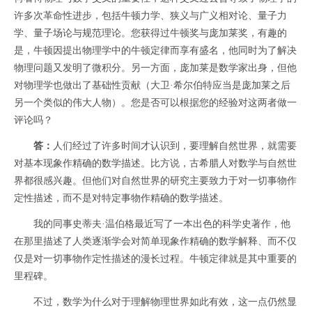
许多次革命性进步，包括牛顿力学、狭义与广义相对论、量子力
学、量子场论与规范理论。您获得过牛顿奖与庞加莱奖，有趣的
是，牛顿因提出物理学中的牛顿定律而享有盛名，他同时为了解决
物理问题又发明了微积分。另一方面，庞加莱是数学家出身，但他
对物理学也做出了基础性贡献（大卫·希尔伯特应当是庞加莱之后
另一个类似的伟大人物）。您是否可以根据您的经验对这两者做一
评论吗？
答：
人们经过了许多时间才认识到，要理解自然世界，就需要
对基本现象作精确的数学描述。比方说，古希腊人对数学与自然世
界都很感兴趣。但他们对自然世界的研究主要致力于对一切事物作
定性描述，而不是对特定事物作精确的数学描述。
我的同事史蒂夫·温伯格最近写了一本出色的科学史著作，他
在那里描述了人类逐渐学会对简单现象作精确的数学解释、而不仅
仅是对一切事物作定性描述的漫长过程。牛顿定律就是其中重要的
里程碑。
不过，数学为什么对于理解物理世界如此有效，这一点仍然显