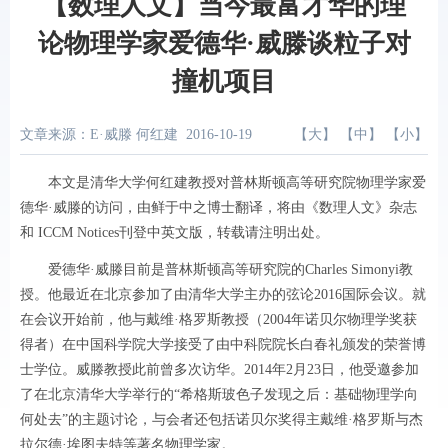
【数理人文】当今最富才华的理
论物理学家爱德华·威滕谈粒子对
撞机项目
文章来源：E·威滕 何红建
2016-10-19
【
大
】 【
中
】 【
小
】
本文是清华大学何红建教授对普林斯顿高等研究院物理学家爱
德华·威滕的访问，由鲜于中之博士翻译，将由《数理人文》杂志
和 ICCM Notices刊登中英文版，转载请注明出处。
爱德华·威滕目前是普林斯顿高等研究院的Charles Simonyi教
授。他最近在北京参加了由清华大学主办的弦论2016国际会议。就
在会议开始前，他与戴维·格罗斯教授（2004年诺贝尔物理学奖获
得者）在中国科学院大学接受了由中科院院长白春礼颁发的荣誉博
士学位。威滕教授此前曾多次访华。2014年2月23日，他受邀参加
了在北京清华大学举行的“希格斯玻色子发现之后：基础物理学向
何处去”的主题讨论，与会者还包括诺贝尔奖得主戴维·格罗斯与杰
拉尔德·埃图夫特等著名物理学家。