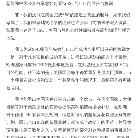
您能和中国公众分享您如何看待SSC与LHC的经验与教训。
答：
我们没能在美国完成SSC的建造是真正的耻辱。如果我们
做成了，我们对基础物理学的理解也许会比目前的水平深入得多。
如果我们建造了SSC，美国当然也会继续保持其在高能物理的领导
地位。
我认为从SSC项目的失败与LHC的成功当中可以获得的教训之
一是，对于此类项目的成功开展，进行长远规划的能力非常宝贵。
欧洲国家能够对CERN做多年度投资，在此基础上才有实施LHC项
目的可能。很不幸的是，美国国会每年都要重新考虑项目预算，当
一个项目在被批准和资助一年甚至多年的情况下，最终还是有可能
被取消。
我也能看出美国这种行事方式的一个优点。在这个国家，大项
目预算对于预期之外的花费会提供某种酌情而增加补贴。在欧洲，
对于修建LHC有多年度规划，但是对很小的超预算花费都没有补救
计划。因此当LHC真的超预算时，就造成了政治上的困难，并导致
该项目推迟了数年之久，尽管超预算的部分对这种规模的项目来说
其实相当小（考虑到CERN投入到该项目的实验室资源后，超预算