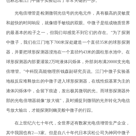
也标志着江门中微子实验迈出了非常关键的一步。
光电倍增管是检测微弱光信号的光电元件，具有极高的灵敏度
和超快的时间响应，就像猎手敏锐的双眼。中微子是组成物质世界
的最基本的粒子之一，但我们却感觉不到它们的存在。“为了探测
中微子，我们在江门地下700米深处建造一个直径35米的球形探测
器，并要把球形探测器浸泡在一个直径约43米的圆柱形水池中。在
球形探测器内部要灌装2万吨液体闪烁体，外部则布满20000支光电
倍增管。”中科院高能物理所钱森副研究员说。江门中微子实验基
地核反应堆释放出的中微子进入球形探测器，在线性烷基苯为主的
液体闪烁体中，会留下痕迹，发出极其微弱的光。而球形探测器外
部的光电倍增器就像“放大镜”，及时捕捉到微弱的光并转化为电信
号放大输出，才能探测到幽灵般中微子的行踪。
在上世纪六七十年代，全世界还有数家光电倍增管生产企业，
其中我国也有2—3家。但是自八十年代日本滨松公司为神冈中微子