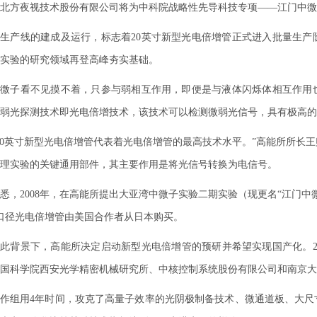
北方夜视技术股份有限公司将为中科院战略性先导科技专项——江门中微子
产线的建成及运行，标志着20英寸新型光电倍增管正式进入批量生产
实验的研究领域再登高峰夯实基础。
子看不见摸不着，只参与弱相互作用，即便是与液体闪烁体相互作用也
弱光探测技术即光电倍增技术，该技术可以检测微弱光信号，具有极高的
英寸新型光电倍增管代表着光电倍增管的最高技术水平。”高能所所长王
理实验的关键通用部件，其主要作用是将光信号转换为电信号。
2008年，在高能所提出大亚湾中微子实验二期实验（现更名“江门中微
口径光电倍增管由美国合作者从日本购买。
背景下，高能所决定启动新型光电倍增管的预研并希望实现国产化。20
国科学院西安光学精密机械研究所、中核控制系统股份有限公司和南京大
组用4年时间，攻克了高量子效率的光阴极制备技术、微通道板、大尺