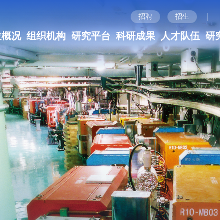
|
招聘
招生
位概况
组织机构
研究平台
科研成果
人才队伍
研