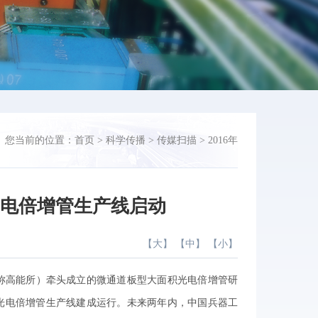
您当前的位置：
首页
>
科学传播
>
传媒扫描
>
2016年
光电倍增管生产线启动
【
大
】 【
中
】 【
小
】
简称高能所）牵头成立的微通道板型大面积光电倍增管研
型光电倍增管生产线建成运行。未来两年内，中国兵器工