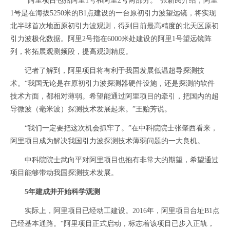
“阿里项目包括阿里1号和阿里2号两部分。”张新民介绍，阿里
1号是在海拔5250米的B1点建设的一台原初引力波望远镜，将实现
北半球首次地面原初引力波观测，得到目前最高精度的北天区原初
引力波极化数据。阿里2号指在6000米处建设的阿里1号望远镜阵
列，将拓展观测频段，提高观测精度。
记者了解到，阿里项目将有利于我国发展低温超导探测技
术。“我国无论是在原初引力波探测器硬件设施，还是探测的软件
技术方面，都相对薄弱。希望能通过阿里项目的牵引，把国内的超
导微波（毫米波）探测技术发展起来。”王贻芳说。
“我们一定要把这次机会抓牢了。”在中科院院士张肇西看来，
阿里项目成为解决我国引力波探测技术薄弱问题的一大良机。
中科院院士武向平对阿里项目也抱有非常大的期望，希望通过
项目能够带动我国探测技术发展。
5年建成并开始科学观测
实际上，阿里项目已经动工建设。2016年，阿里项目台址B1点
已经基本通路。“阿里项目正式启动，标志着该项目已步入正轨，