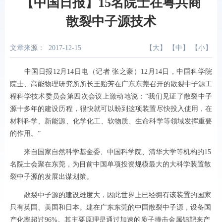
【中国日报】15名院士在粤共商
散裂中子源技术
文章来源：
2017-12-15
【
大
】 【
中
】 【
小
】
中国日报12月14日电（记者 张之豪）12月14日，中国科学院
院士、高能物理研究所所长王贻芳在广东东莞召开的散裂中子源工
程科学技术委员会第四次会议上激动地说：“我们见证了散裂中子
源十多年的建设历程，很快就可以盼到这项装置尽快投入使用，在
材料科学、新能源、化学化工、软物质、生命科学等领域发挥重要
的作用。”
来自国家自然科学基金委、中国科学院、清华大学等机构的15
名院士会聚在东莞，为目前中国单项投资规模最大的大科学装置散
裂中子源的发展出谋划策。
散裂中子源的建设难度大，因此世界上已经拥有该装置的国家
只有英国、美国和日本。建在广东东莞的中国散裂中子源，设备国
产化率超过96%。其主要原理是通过加速的质子撞击金属钨靶来产