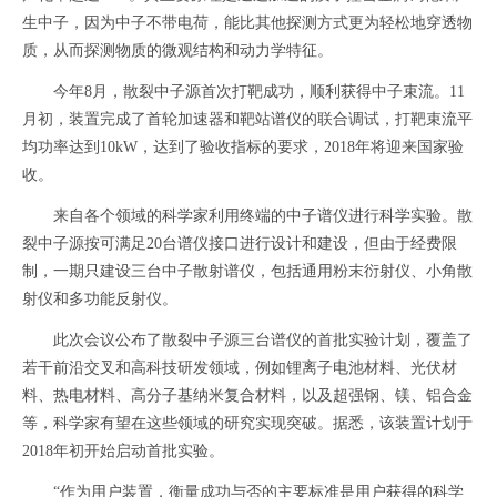
生中子，因为中子不带电荷，能比其他探测方式更为轻松地穿透物
质，从而探测物质的微观结构和动力学特征。
今年8月，散裂中子源首次打靶成功，顺利获得中子束流。11
月初，装置完成了首轮加速器和靶站谱仪的联合调试，打靶束流平
均功率达到10kW，达到了验收指标的要求，2018年将迎来国家验
收。
来自各个领域的科学家利用终端的中子谱仪进行科学实验。散
裂中子源按可满足20台谱仪接口进行设计和建设，但由于经费限
制，一期只建设三台中子散射谱仪，包括通用粉末衍射仪、小角散
射仪和多功能反射仪。
此次会议公布了散裂中子源三台谱仪的首批实验计划，覆盖了
若干前沿交叉和高科技研发领域，例如锂离子电池材料、光伏材
料、热电材料、高分子基纳米复合材料，以及超强钢、镁、铝合金
等，科学家有望在这些领域的研究实现突破。据悉，该装置计划于
2018年初开始启动首批实验。
“作为用户装置，衡量成功与否的主要标准是用户获得的科学