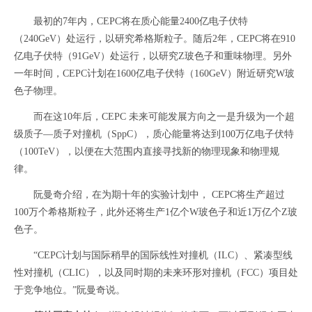
最初的7年内，CEPC将在质心能量2400亿电子伏特
（240GeV）处运行，以研究希格斯粒子。随后2年，CEPC将在910
亿电子伏特（91GeV）处运行，以研究Z玻色子和重味物理。另外
一年时间，CEPC计划在1600亿电子伏特（160GeV）附近研究W玻
色子物理。
而在这10年后，CEPC 未来可能发展方向之一是升级为一个超
级质子—质子对撞机（SppC），质心能量将达到100万亿电子伏特
（100TeV），以便在大范围内直接寻找新的物理现象和物理规
律。
阮曼奇介绍，在为期十年的实验计划中， CEPC将生产超过
100万个希格斯粒子，此外还将生产1亿个W玻色子和近1万亿个Z玻
色子。
“CEPC计划与国际稍早的国际线性对撞机（ILC）、紧凑型线
性对撞机（CLIC），以及同时期的未来环形对撞机（FCC）项目处
于竞争地位。”阮曼奇说。