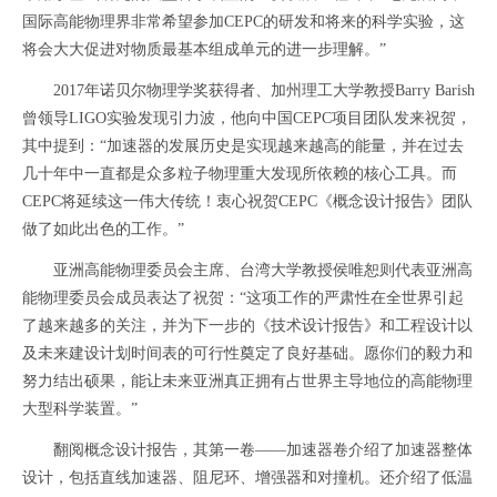
国际高能物理界非常希望参加CEPC的研发和将来的科学实验，这
将会大大促进对物质最基本组成单元的进一步理解。”
2017年诺贝尔物理学奖获得者、加州理工大学教授Barry Barish
曾领导LIGO实验发现引力波，他向中国CEPC项目团队发来祝贺，
其中提到：“加速器的发展历史是实现越来越高的能量，并在过去
几十年中一直都是众多粒子物理重大发现所依赖的核心工具。而
CEPC将延续这一伟大传统！衷心祝贺CEPC《概念设计报告》团队
做了如此出色的工作。”
亚洲高能物理委员会主席、台湾大学教授侯唯恕则代表亚洲高
能物理委员会成员表达了祝贺：“这项工作的严肃性在全世界引起
了越来越多的关注，并为下一步的《技术设计报告》和工程设计以
及未来建设计划时间表的可行性奠定了良好基础。愿你们的毅力和
努力结出硕果，能让未来亚洲真正拥有占世界主导地位的高能物理
大型科学装置。”
翻阅概念设计报告，其第一卷——加速器卷介绍了加速器整体
设计，包括直线加速器、阻尼环、增强器和对撞机。还介绍了低温