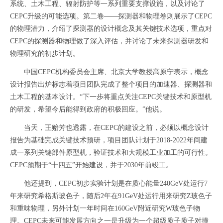
系统、土木工程、辐射防护等一系列重要支撑设施，以及讨论了
CEPC升级的可能选项。第二卷——探测器和物理卷则展示了CEPC
的物理潜力，介绍了探测器的设计概念及其关键技术选项，重点对
CEPC的探测器和物理做了深入评估，并讨论了未来探测器研发和
物理研究的初步计划。
中国CEPC机构委员会主席、北京大学教授高原宁表示，概念
设计报告出炉标志着项目团队完成了整个项目的加速器、探测器和
土木工程的基本设计。“下一步将重点关注CEPC关键技术和原型机
的研发，希望今后能得到政府的积极回应。”他说。
当天，王贻芳也透露，在CEPC的建设之前，必须以概念设计
报告为基础完成关键技术预研，项目团队计划于2018-2022年间建
成一系列关键部件原型机，验证技术和大规模工业加工的可行性。
CEPC预期于“十四五”开始建设，并于2030年前竣工。
他还提到，CEPC初步实验计划是在质心能量240GeV处运行7
年来研究希格斯玻色子，随后2年在91GeV处运行用来研究Z玻色子
和重味物理，另外计划一年时间在160GeV附近研究W玻色子物
理。CEPC未来可能发展方向之一是升级为一个超级质子质子对撞