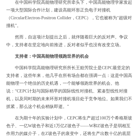
在中国科学院高能物理研究所牵头下，中国高能物理学家发起
一项大型国际合作计划，建设高能环形正负电子对撞机
（CircularElectron-Positron Collider，CEPC），它也被称为“超级对
撞机”。
然而，自这项计划提出之后，就伴随着巨大的反对声。争议
中，支持者在坚定地向前推进，反对者似乎也没有改变立场。
支持者：中国高能物理领跑世界的机会
中国科学院高能物理研究所所长王贻芳院士是CEPC最坚定的
支持者，这些年来，他几乎在所有场合都在强调一点：这是中国高
能物理一个绝佳的历史机遇，一个能够领跑世界的机会。他
说：“CEPC计划与国际稍早的国际线性对撞机、紧凑型线性对撞
机，以及同时期的未来环形对撞机项目处于竞争地位。如果我们不
抓紧，那么这个机会稍纵即逝。”
在为期十年的实验计划中，CEPC将生产超过100万个希格斯玻
色子、一亿W玻色子和近1万亿Z玻色子——W和Z玻色子是弱相互
作用力的媒介子，在Z玻色子的衰变中，还将生产出数十亿的底层