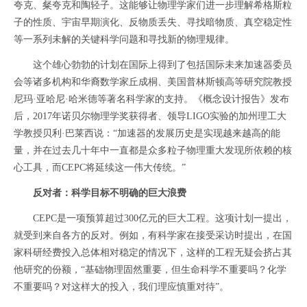
夸克、粲夸克和陶轻子。这能够让物理学家们进一步理解希格斯粒
子的性质、宇宙早期演化、反物质丢失、寻找暗物质、真空稳定性
等一系列未解的关键科学问题和寻找新的物理规律。
这个雄心勃勃的计划在国际上得到了包括国际未来加速器委员
会等诸多机构和华裔数学家丘成桐、美国普林斯顿高等研究院教授
尼玛·亚哈尼·哈米德等著名科学家的支持。《概念设计报告》发布
后，2017年诺贝尔物理学奖获得者、领导LIGO实验的加州理工大
学教授贝利·巴莱西说：“加速器的发展历史是实现越来越高的能
量，并在过去几十年中一直都是众多粒子物理重大发现所依赖的核
心工具，而CEPC将延续这一伟大传统。”
反对者：科学目标不明确的巨大浪费
CEPC是一项预算超过300亿元的巨大工程。这项计划一提出，
就受到来自各方的反对。例如，有科学家在接受采访时提出，在国
家科研经费投入总体相对稳定的情况下，这样的工程无疑会挤占其
他研究的份额，“基础物理固然重要，但生命科学不重要吗？化学
不重要吗？对这样大的投入，我们理应慎重对待”。