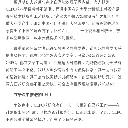
更具杀伤力的反对声来自高能物理学界内部。有人认为，
CEPC的科学目标并不清晰，而且中国在造大型对撞机上并没有足
够的技术储备和工艺储备，“这么大的投入如果没有与之相匹配的
重大科学产出，那对中国科研将是巨大的浪费”。还有高能物理学
家提出了不同的建设方案，比如Z工厂——一个能量相对较低、技
术成熟度很高、成本要低得多的对撞机。
最重量级的反对者或许要数著名物理学家、诺贝尔物理学奖获
得者杨振宁。他在2016年发表实名文章，列举7条建议反对建设
CEPC。他在文章中写道：“不建超大对撞机，高能物理就完全没有
前途了吗？不然。我认为至少有两个方向值得探索：其一是寻找新
加速器原理；其二是寻找美妙的几何结构，如弦理论所研究的。这
两方面的研究都不那么费钱，符合当今世界经济发展的总趋势。”
在争议中推进的CEPC
争议声中，CEPC的研究者们一步一步推进自己的工作——在
计划提出的6年后，《概念设计报告》14日正式出炉。至此，CEPC
不再只是个抽象的概念，而有了明确的蓝图。