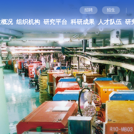
|
招聘
招生
位概况
组织机构
研究平台
科研成果
人才队伍
研