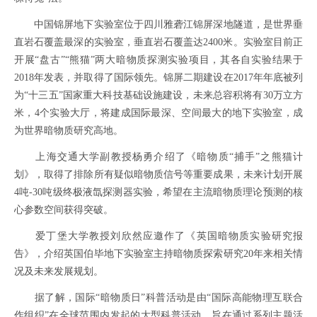
中国锦屏地下实验室位于四川雅砻江锦屏深地隧道，是世界垂
直岩石覆盖最深的实验室，垂直岩石覆盖达2400米。实验室目前正
开展“盘古”“熊猫”两大暗物质探测实验项目，其各自实验结果于
2018年发表，并取得了国际领先。锦屏二期建设在2017年年底被列
为“十三五”国家重大科技基础设施建设，未来总容积将有30万立方
米，4个实验大厅，将建成国际最深、空间最大的地下实验室，成
为世界暗物质研究高地。
上海交通大学副教授杨勇介绍了《暗物质“捕手”之熊猫计
划》，取得了排除所有疑似暗物质信号等重要成果，未来计划开展
4吨-30吨级终极液氙探测器实验，希望在主流暗物质理论预测的核
心参数空间获得突破。
爱丁堡大学教授刘欣然应邀作了《英国暗物质实验研究报
告》，介绍英国伯毕地下实验室主持暗物质探索研究20年来相关情
况及未来发展规划。
据了解，国际“暗物质日”科普活动是由“国际高能物理互联合
作组织”在全球范围内发起的大型科普活动，旨在通过系列主题活