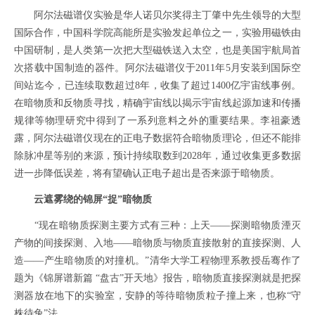
阿尔法磁谱仪实验是华人诺贝尔奖得主丁肇中先生领导的大型
国际合作，中国科学院高能所是实验发起单位之一，实验用磁铁由
中国研制，是人类第一次把大型磁铁送入太空，也是美国宇航局首
次搭载中国制造的器件。阿尔法磁谱仪于2011年5月安装到国际空
间站迄今，已连续取数超过8年，收集了超过1400亿宇宙线事例。
在暗物质和反物质寻找，精确宇宙线以揭示宇宙线起源加速和传播
规律等物理研究中得到了一系列意料之外的重要结果。李祖豪透
露，阿尔法磁谱仪现在的正电子数据符合暗物质理论，但还不能排
除脉冲星等别的来源，预计持续取数到2028年，通过收集更多数据
进一步降低误差，将有望确认正电子超出是否来源于暗物质。
云遮雾绕的
锦屏
“捉”暗物质
“现在暗物质探测主要方式有三种：上天——探测暗物质湮灭
产物的间接探测、入地——暗物质与物质直接散射的直接探测、人
造——产生暗物质的对撞机。”清华大学工程物理系教授岳骞作了
题为《锦屏谱新篇 “盘古”开天地》报告，暗物质直接探测就是把探
测器放在地下的实验室，安静的等待暗物质粒子撞上来，也称“守
株待兔”法。