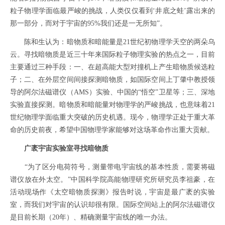
粒子物理学面临最严峻的挑战，人类仅仅看到‘井底之蛙’露出来的
那一部分，而对于宇宙的95%我们还是一无所知”。
陈和生认为：暗物质和暗能量是21世纪初物理学天空的两朵乌
云。寻找暗物质是近三十年来国际粒子物理实验的热点之一，目前
主要通过三种手段：一、在超高能大型对撞机上产生暗物质候选粒
子；二、在外层空间间接探测暗物质，如国际空间上丁肇中教授领
导的阿尔法磁谱仪（AMS）实验、中国的“悟空”卫星等；三、深地
实验直接探测。暗物质和暗能量对物理学的严峻挑战，也意味着21
世纪物理学面临重大突破的历史机遇。现今，物理学正处于重大革
命的历史前夜，希望中国物理学家能够对这场革命作出重大贡献。
广袤宇宙实验室寻找暗物质
“为了区分电荷符号，测量带电宇宙线的基本性质，需要将磁
谱仪放在外太空。”中国科学院高能物理研究所研究员李祖豪，在
活动现场作《太空暗物质探测》报告时说，宇宙是最广袤的实验
室，而我们对宇宙的认识却很有限。国际空间站上的阿尔法磁谱仪
是目前长期（20年）、精确测量宇宙线的唯一办法。