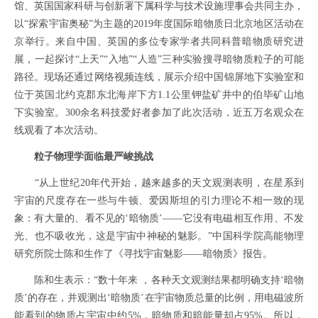
馆、英国国家科研与创新署下属科学与技术设施理事会共同主办，
以“探索宇宙奥秘”为主题的2019年度国际暗物质日北京地区活动在
京举行。来自中国、英国的多位专家学者共同科普暗物质研究进
展，一起探讨“上天”“入地”“人造”三种实验搜寻暗物质粒子的可能
路径。现场还通过网络视频连线，展示介绍中国锦屏地下实验室和
位于英国北约克郡东北海岸下方1.1公里钾盐矿井中的伯毕矿山地
下实验室。300余名科技爱好者参加了此次活动，近五万名观众在
线观看了本次活动。
粒子物理学面临最严峻挑战
“从上世纪20年代开始，越来越多的天文观测表明，在星系到
宇宙的尺度存在一些与牛顿、爱因斯坦的引力理论不相一致的现
象：有大量的、看不见的‘暗物质’——它没有电磁相互作用、不发
光、也不吸收光，这是宇宙中神秘的魅影。”中国科学院高能物理
研究所院士陈和生作了《寻找宇宙魅影——暗物质》报告。
陈和生表示：“数十年来 ，各种天文观测结果都明确支持‘暗物
质’的存在，并观测出‘暗物质’在宇宙物质总量的比例，用电磁波所
能看到的物质占宇宙中约5%，暗物质和暗能量却占95%。所以，