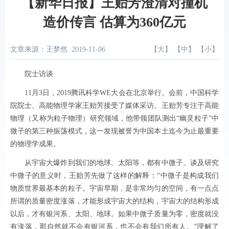
【新华日报】王贻芳澄清对撞机
造价传言 估算为360亿元
文章来源：王梦然
2019-11-06
【
大
】 【
中
】 【
小
】
院士访谈
11月3日，2019腾讯科学WE大会在北京举行。会前，中国科学
院院士、高能物理学家王贻芳接受了媒体采访。王贻芳专注于高能
物理（又称为粒子物理）研究领域，他带领团队测出“幽灵粒子”中
微子的第三种振荡模式，这一发现被誉为中国本土迄今为止最重要
的物理学成果。
从宇宙大爆炸到我们的地球、太阳等，都有中微子。谈及研究
中微子的意义时，王贻芳先做了这样的解释：“中微子是构成我们
物质世界最基本的粒子。宇宙早期，是非常均匀的空间，有一点点
所谓的质量密度涨落，才能形成宇宙大的结构，宇宙大的结构形成
以后，才有银河系、太阳、地球。如果中微子质量为零，密度就没
有涨落，那自然就不会有银河系，也不会有我们所有人。”理解了