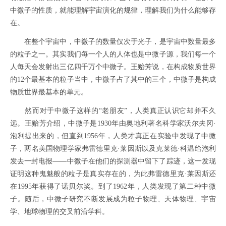
中微子的性质，就能理解宇宙演化的规律，理解我们为什么能够存
在。
在整个宇宙中，中微子的数量仅次于光子，是宇宙中数量最多
的粒子之一。其实我们每一个人的人体也是中微子源，我们每一个
人每天会发射出三亿四千万个中微子。王贻芳说，在构成物质世界
的12个最基本的粒子当中，中微子占了其中的三个，中微子是构成
物质世界最基本的单元。
然而对于中微子这样的“老朋友”，人类真正认识它却并不久
远。王贻芳介绍，中微子是1930年由奥地利著名科学家沃尔夫冈·
泡利提出来的，但直到1956年，人类才真正在实验中发现了中微
子，两名美国物理学家弗雷德里克·莱因斯以及克莱德·科温给泡利
发去一封电报——中微子在他们的探测器中留下了踪迹，这一发现
证明这种鬼魅般的粒子是真实存在的，为此弗雷德里克·莱因斯还
在1995年获得了诺贝尔奖。到了1962年，人类发现了第二种中微
子。随后，中微子研究不断发展成为粒子物理、天体物理、宇宙
学、地球物理的交叉前沿学科。