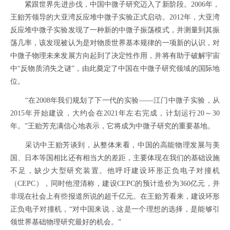
紧跟世界先进步伐，中国中微子研究迈入了新阶段。2006年，
王贻芳领导的大亚湾反应堆中微子实验正式启动。2012年，大亚湾
反应堆中微子实验发现了一种新的中微子振荡模式，并测量到其振
荡几率，该发现被认为是对物质世界基本规律的一项新的认识，对
中微子物理未来发展方向起到了决定性作用，并将有助于破解宇宙
中“反物质消失之谜”，由此奠定了中国在中微子研究领域的国际地
位。
“在2008年我们规划了下一代的实验——江门中微子实验，从
2015年开始建设，大约会在2021年左右完成，计划运行20～30
年。”王贻芳充满信心地表示，它将成为中微子研究的重要基地。
采访中王贻芳谈到，从整体来看，中国的高能物理发展与美
国、日本等国相比还有相当大的差距，主要体现在我们的基础设施
不足，缺少大型研究装置。他呼吁建设环形正负电子对撞机
（CEPC），同时他澄清称，建设CEPC的预计造价为360亿元，并
非现在社会上有些报道所说的超千亿元。在王贻芳看来，建设环形
正负电子对撞机，“对中国来说，这是一个理想的选择，是能够引
领世界基础物理研究最好的机会。”