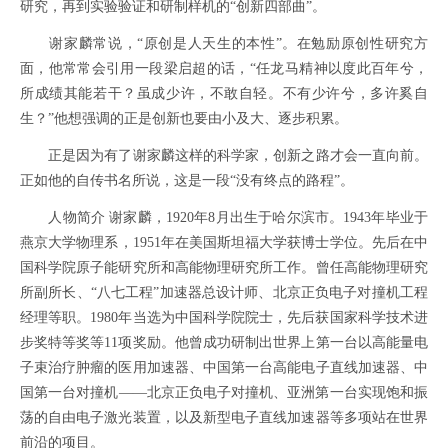
研究，再到实验验证和研制样机的“创新四部曲”。
谢家麟常说，“原创是人天生的本性”。在勉励原创性研究方
面，他常常会引用一段梁启超的话，“任龙马精神以度此百年兮，
所成绩其能若干？虽成少许，不敢自轻。不有少许兮，多许奚自
生？”他想强调的正是创新也要由小及大、逐步积累。
正是因为有了谢家麟这样的科学家，创新之路才会一直向前。
正如他的自传书名所说，这是一段“没有终点的路程”。
人物简介 谢家麟，1920年8月出生于哈尔滨市。1943年毕业于
燕京大学物理系，1951年在美国斯坦福大学获博士学位。先后在中
国科学院原子能研究所和高能物理研究所工作。曾任高能物理研究
所副所长、“八七工程”加速器总设计师、北京正负电子对撞机工程
经理等职。1980年当选为中国科学院院士，先后获国家科学技术进
步奖特等奖等11项奖励。他曾成功研制出世界上第一台以高能量电
子束治疗肿瘤的医用加速器、中国第一台高能电子直线加速器、中
国第一台对撞机——北京正负电子对撞机、亚洲第一台实现饱和振
荡的自由电子激光装置，以及新型电子直线加速器等多项站在世界
前沿的项目。