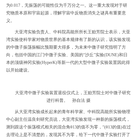
为0.017，无振荡的可能性仅为千万分之一。这一重大发现对于研
究物质本原和宇宙起源，理解宇宙中反物质消失之谜具有重要意
义。
大亚湾实验负责人、中科院高能所所长王贻芳院士表示，大亚
湾实验使科学家对物质世界的基本规律有了新的认识，该实验发现
的中微子振荡振幅比预期要大得多，为未来中微子研究指明了方
向，包括中国的江门中微子实验、美国的“沙丘”实验(DUNE)和日
本的顶级神冈实验(HyperK)等新一代的大型中微子实验装置因此得
以开始建设。
大亚湾中微子实验装置退役仪式上，王贻芳院士对中微子研究
进行科普。 孙自法 摄
从大亚湾实验成长起来的青年科学家、中科院高能所实验物理
中心副主任温良剑研究员说，大亚湾实验发现一种新的振荡模式，
测到跟这个振荡模式相关的混合角θ13的值不为零，“(θ13的值)在过
去理论上是不清楚的，发现其不为零，给下一代中微子实验打开了