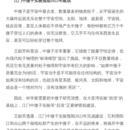
江门中微子实验预期2022年建成
中微子是宇宙中最古老、数量最多的物质粒子，从宇宙诞生的
大爆炸起就充斥在整个宇宙空间。太阳、地球、超新星、宇宙线、
核反应堆，甚至人体都在不停地产生中微子，每秒钟都有亿万个中
微子穿过人们的身体，但无法察觉，它几乎不与任何东西发生反
应，甚至可以轻松穿过整个地球。
王贻芳科普说，中微子非常重要，它拯救了能量守恒定律，也
向现代粒子物理的“标准模型”提出了挑战。中微子不仅数量很多，
而且它有无质量对粒子物理和宇宙学有巨大的影响，“如果中微子
质量完全为0的话，宇宙当中是不可能存在任何结构的。宇宙当中
如果没有结构的话，也就没有星系团、银河系、太阳和地球，宇宙
就会是一个绝对均匀，没有涟漪的‘死区’”。
因此，科学家需要把中微子研究清楚。在大亚湾实验“前浪”的
基础上，江门中微子实验等“后浪”正紧锣密鼓建设。
王贻芳透露，江门中微子实验预期2022年完成建设，它利用阳
江和台山两个核电站群产生的中微子，在不远的将来，将揭开中微