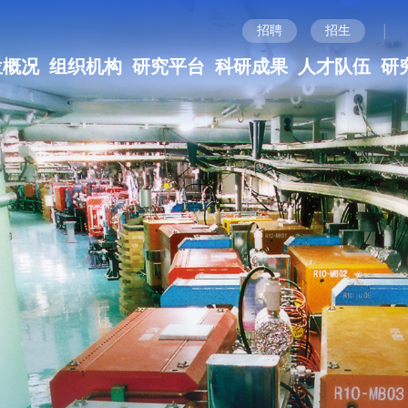
|
招聘
招生
位概况
组织机构
研究平台
科研成果
人才队伍
研