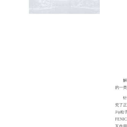
解决
的一类
针对这
究了正
J/ψ
FEN
互作用