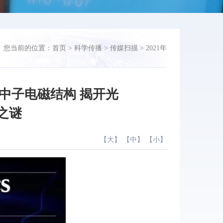
您当前的位置：
首页
>
科学传播
>
传媒扫描
>
2021年
中子电磁结构 揭开光
之谜
【
大
】 【
中
】 【
小
】