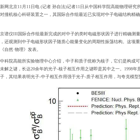
北京11月11日电 (记者 孙自法)记者11日从中国科学院高能物理研究所(中
对撞机核心科研装置之一，其国际合作组最近已实现对中子电磁结构精确测
仪III国际合作组最新完成的对中子的类时电磁形状因子进行精确测量
，还观测到中子电磁形状因子随质心能量变化的周期性振荡结构。这项重
《自然·物理》发表。
科院高能所实验物理中心介绍，中子和质子统称为核子，它们是构成可
未解之谜，长达20余年的光子-核子相互作用之谜即是其中之一。1998年意
子，其结果表明光子-中子相互作用强于光子-质子相互作用，与夸克模型