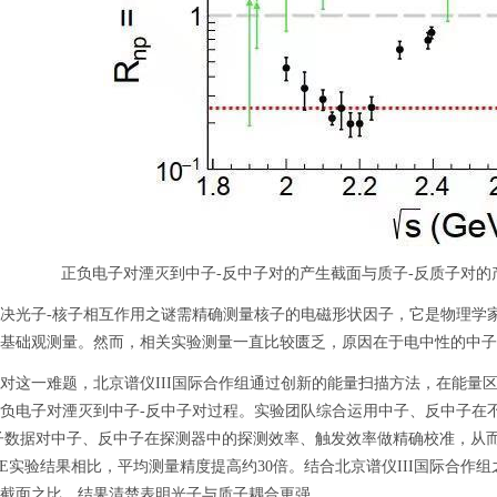
正负电子对湮灭到中子-反中子对的产生截面与质子-反质子对的
光子-核子相互作用之谜需精确测量核子的电磁形状因子，它是物理学家
基础观测量。然而，相关实验测量一直比较匮乏，原因在于电中性的中子
一难题，北京谱仪III国际合作组通过创新的能量扫描方法，在能量区间(质心能量
负电子对湮灭到中子-反中子对过程。实验团队综合运用中子、反中子在不
粒子数据对中子、反中子在探测器中的探测效率、触发效率做精确校准，从
ICE实验结果相比，平均测量精度提高约30倍。结合北京谱仪III国际合作
截面之比，结果清楚表明光子与质子耦合更强。