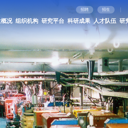
|
招聘
招生
位概况
组织机构
研究平台
科研成果
人才队伍
研