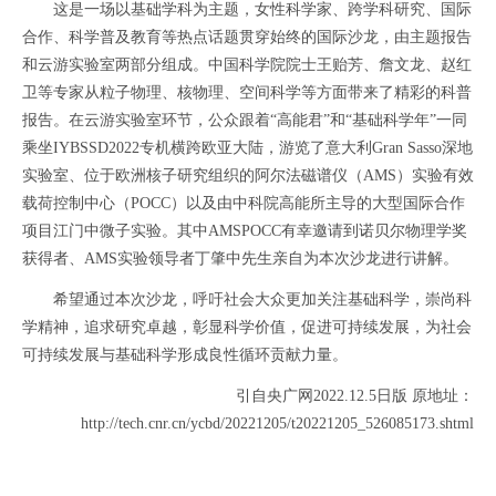
这是一场以基础学科为主题，女性科学家、跨学科研究、国际
合作、科学普及教育等热点话题贯穿始终的国际沙龙，由主题报告
和云游实验室两部分组成。中国科学院院士王贻芳、詹文龙、赵红
卫等专家从粒子物理、核物理、空间科学等方面带来了精彩的科普
报告。在云游实验室环节，公众跟着“高能君”和“基础科学年”一同
乘坐IYBSSD2022专机横跨欧亚大陆，游览了意大利Gran Sasso深地
实验室、位于欧洲核子研究组织的阿尔法磁谱仪（AMS）实验有效
载荷控制中心（POCC）以及由中科院高能所主导的大型国际合作
项目江门中微子实验。其中AMSPOCC有幸邀请到诺贝尔物理学奖
获得者、AMS实验领导者丁肇中先生亲自为本次沙龙进行讲解。
希望通过本次沙龙，呼吁社会大众更加关注基础科学，崇尚科
学精神，追求研究卓越，彰显科学价值，促进可持续发展，为社会
可持续发展与基础科学形成良性循环贡献力量。
引自央广网2022.12.5日版 原地址：
http://tech.cnr.cn/ycbd/20221205/t20221205_526085173.shtml