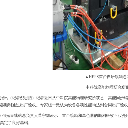
▲HEPS首台自研镜箱总
中科院高能物理研究所
（记者倪思洁）记者近日从中科院高能物理研究所获悉，高能同步辐射
器顺利通过出厂验收。专家组一致认为设备各项性能均达到合同出厂验收
S光束线站总负责人董宇辉表示，首台镜箱和单色器的顺利验收不仅是H
奠定了良好基础。