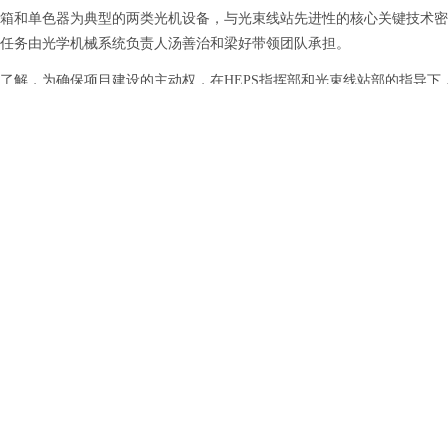
和单色器为典型的两类光机设备，与光束线站先进性的核心关键技术密切
任务由光学机械系统负责人汤善治和梁好带领团队承担。
，为确保项目建设的主动权，在HEPS指挥部和光束线站部的指导下
合，历经近3年的设计攻关和工艺试制，采用基于振动传递动力学机械设
精度光学元件的流体及冷却管道振动耦合方面存在的难题。
引自《中国科学报》 (2022-12-01 第3版 综合)原地址：
h
：北京市918信箱 邮编：100049 电话：86-10-88235008 Email：ihep
国科学院高能物理研究所 备案序号：
京ICP备05002790号-1
文保
402500050