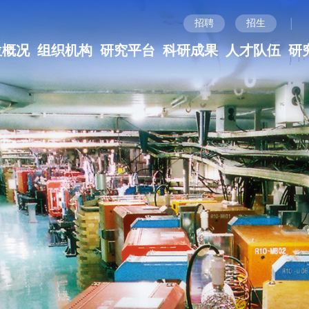
|
招聘
招生
位概况
组织机构
研究平台
科研成果
人才队伍
研