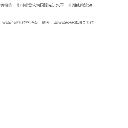
相关，其指标需求为国际先进水平，首期线站近50
，光学机械系统坚持自主研发，与光学设计等相关系统
计方法，解决了第四代光源在实现高稳定性、高热负
ttps://news.sciencenet.cn/sbhtmlnews/2022/12/372235.shtm
@ihep.ac.cn
网安备案号：