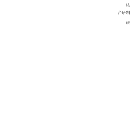
镜箱
台研制
据了解
密切配
载、高
地址
中
110
违法违纪举报