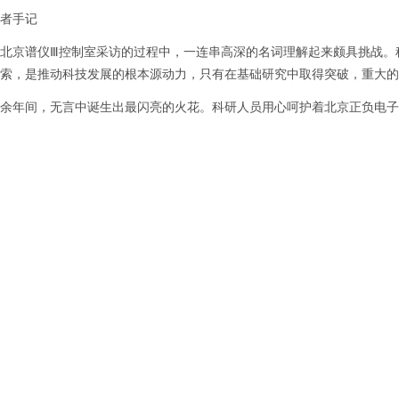
手记
京谱仪Ⅲ控制室采访的过程中，一连串高深的名词理解起来颇具挑战。科
索，是推动科技发展的根本源动力，只有在基础研究中取得突破，重大的
余年间，无言中诞生出最闪亮的火花。科研人员用心呵护着北京正负电子
谱仪控制室跳动的数据，是科研人员潜心基础研究的一个缩影。近年来
合条件实验装置等一批国家重大科技基础设施接连落地北京怀柔科学城，
的重大科技基础设施群，将提升我国在交叉前沿领域的源头创新能力和科
引自北京日报2022.12.27版 
：北京市918信箱 邮编：100049 电话：86-10-88235008 Email：ihep
国科学院高能物理研究所 备案序号：
京ICP备05002790号-1
文保