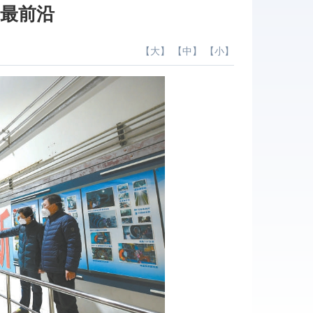
界最前沿
【
大
】 【
中
】 【
小
】