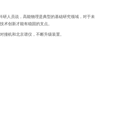
研人员说，高能物理是典型的基础研究领域，对于未
技术创新才能有稳固的支点。
对撞机和北京谱仪，不断升级装置。
，北京的大科学装置建设加速，高能同步辐射光源、
将加快推动世界级原始创新承载区建设。具有世界先
技综合实力，为超前探索提供实证和珍贵数据。
源地址：
https://news.bjd.com.cn/2022/12/27/10277905.shtml
@ihep.ac.cn
网安备案号：