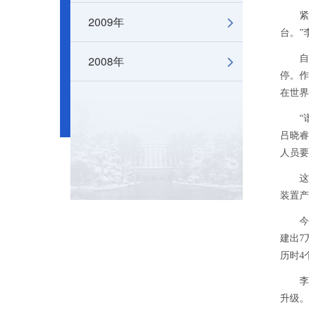
紧盯“
2009年
台。”
2008年
自19
停。作
在世界
“谱仪
吕晓睿
人员要
这些数
装置产
今年6
建出7
历时4
李海波
升级。