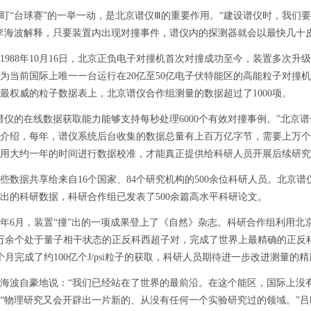
台球赛”的一举一动，是北京谱仪Ⅲ的重要作用。“建设谱仪时，我们要
李海波解释，只要装置内出现对撞事件，谱仪内的探测器就会以最快几十
88年10月16日，北京正负电子对撞机首次对撞成功至今，装置多次升
为当前国际上唯一一台运行在20亿至50亿电子伏特能区的高能粒子对撞
最权威的粒子数据表上，北京谱仪合作组测量的数据超过了1000项。
的在线数据获取能力能够支持每秒处理6000个有效对撞事例。”北京
介绍，每年，谱仪系统后台收集的数据总量有上百万亿字节，需要上万个
用大约一年的时间进行数据校准，才能真正提供给科研人员开展后续研究
据共享给来自16个国家、84个研究机构的500余位科研人员。北京
出的科研数据，科研合作组已发表了500余篇高水平科研论文。
月，装置“撞”出的一项成果登上了《自然》杂志。科研合作组利用北京谱仪
万余个处于量子相干状态的正反科西超子对，完成了世界上最精确的正反
个月完成了约100亿个J/psi粒子的获取，科研人员期待进一步改进测量的精
自豪地说：“我们已经站在了世界的最前沿。在这个能区，国际上没有第
“物理研究又会开辟出一片新的、从没有任何一个实验研究过的领域。”吕