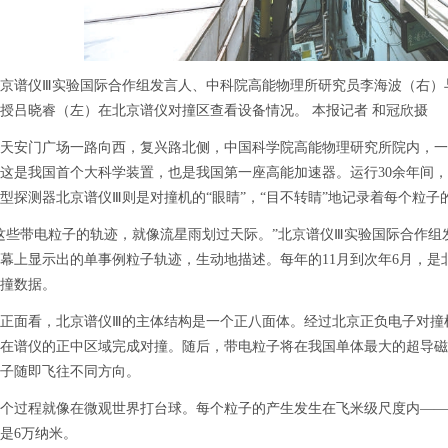
谱仪Ⅲ实验国际合作组发言人、中科院高能物理所研究员李海波（右）与
授吕晓睿（左）在北京谱仪对撞区查看设备情况。 本报记者 和冠欣摄
安门广场一路向西，复兴路北侧，中国科学院高能物理研究所院内，一
这是我国首个大科学装置，也是我国第一座高能加速器。运行30余年间
型探测器北京谱仪Ⅲ则是对撞机的“眼睛”，“目不转睛”地记录着每个粒子
带电粒子的轨迹，就像流星雨划过天际。”北京谱仪Ⅲ实验国际合作组
幕上显示出的单事例粒子轨迹，生动地描述。每年的11月到次年6月，是
撞数据。
面看，北京谱仪Ⅲ的主体结构是一个正八面体。经过北京正负电子对撞
在谱仪的正中区域完成对撞。随后，带电粒子将在我国单体最大的超导磁
子随即飞往不同方向。
程就像在微观世界打台球。每个粒子的产生发生在飞米级尺度内——这
是6万纳米。