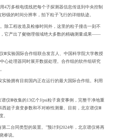
用4万多根电缆线把每个子探测器信息传送到中央控制
皮秒级的时间分辨率，拍下粒子飞行的详细轨迹。
级。除工程改造及检修时间外，这里的粒子撞击一刻不
机，它产出了粲物理领域绝大多数的精确测量成果——
谱仪Ⅲ实验国际合作组联合发言人、中国科学院大学教授
中心处理器同时展开数据处理。合作组的软件组研究
。
谱仪实验拥有目前国内正在运行的最大国际合作组。利用
Ⅲ收集的13亿个J/psi粒子衰变事例，完整干净地重
科西超子衰变参数和不对称性测量。目前，北京谱仪Ⅲ
度。
二台同类型的装置。”预计到2024年，北京谱仪将再
晓睿说。