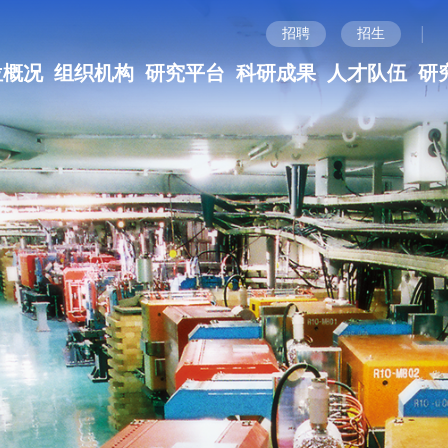
|
招聘
招生
位概况
组织机构
研究平台
科研成果
人才队伍
研