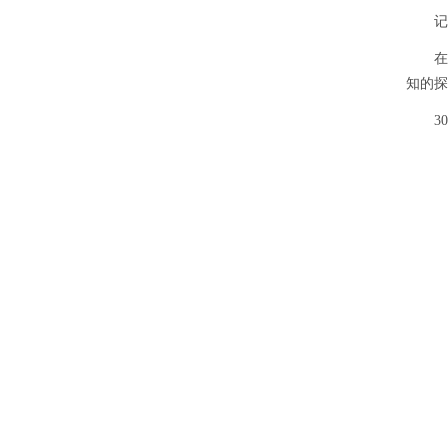
记者
在北
知的探
30
北京
极端综
进水平
地址
中