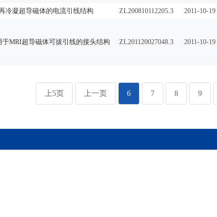
再冷凝超导磁体的电流引线结构
ZL200810112205.3
2011-10-19
用于MRI超导磁体可拔引线的接头结构
ZL201120027048.3
2011-10-19
上5页
上一页
6
7
8
9
：北京市918信箱 邮编：100049 电话：86-10-88235008 Email：ihep
国科学院高能物理研究所 备案序号：
京ICP备05002790号-1
文保
402500050