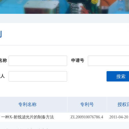
利
名称
申请号
明人
搜索
专利名称
专利号
授权
一种X-射线滤光片的制备方法
ZL200910076786.4
2011-04-20