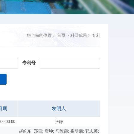
您当前的位置：
首页
>
科研成果
>
专利
专利号
日期
发明人
 00:00:00
张静
赵屹东; 郑雷; 唐坤; 马陈燕; 崔明启; 郭志英;