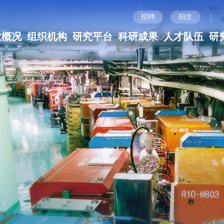
|
招聘
招生
位概况
组织机构
研究平台
科研成果
人才队伍
研