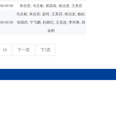
 00:00:00
朱自安; 马文彬; 易昌练; 侯治龙; 王美芬
马文彬; 朱自安; 赵玲; 王美芬; 侯治龙; 杨欢;
 00:00:00
张国庆; 宁飞鹏; 杜晓纪; 王兆连; 李培勇; 胡
金刚
10
下一页
下5页
@ihep.ac.cn
网安备案号：