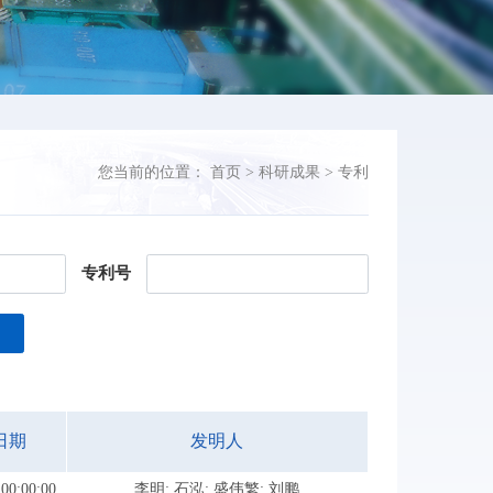
您当前的位置：
首页
>
科研成果
>
专利
专利号
日期
发明人
 00:00:00
李明; 石泓; 盛伟繁; 刘鹏