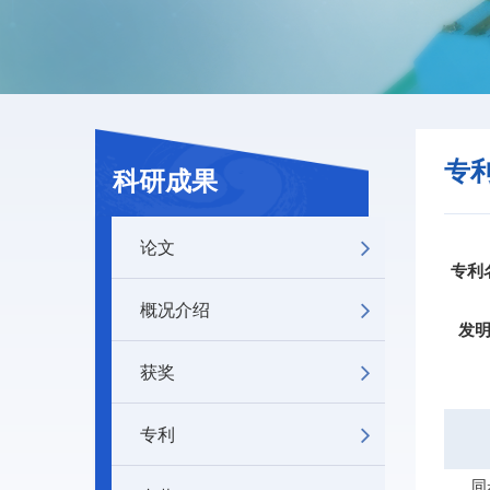
专
科研成果
论文
专利
概况介绍
发
获奖
专利
同