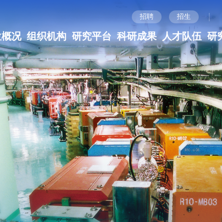
|
招聘
招生
位概况
组织机构
研究平台
科研成果
人才队伍
研