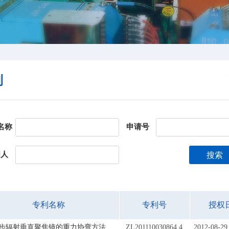
利
名称
申请号
明人
搜索
专利名称
专利号
授权
步辐射垂直聚焦镜的重力协弯方法
ZL201110030864.4
2012-08-29