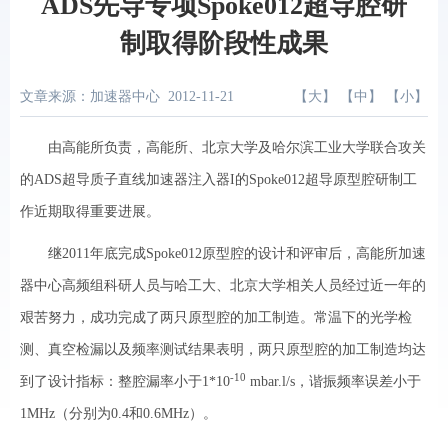
ADS先导专项Spoke012超导腔研
制取得阶段性成果
文章来源：加速器中心
2012-11-21
【
大
】 【
中
】 【
小
】
由高能所负责，高能所、北京大学及哈尔滨工业大学联合攻关
的ADS超导质子直线加速器注入器I的Spoke012超导原型腔研制工
作近期取得重要进展。
继2011年底完成Spoke012原型腔的设计和评审后，高能所加速
器中心高频组科研人员与哈工大、北京大学相关人员经过近一年的
艰苦努力，成功完成了两只原型腔的加工制造。常温下的光学检
测、真空检漏以及频率测试结果表明，两只原型腔的加工制造均达
-10
到了设计指标：整腔漏率小于1*10
mbar.l/s，谐振频率误差小于
1MHz（分别为0.4和0.6MHz）。