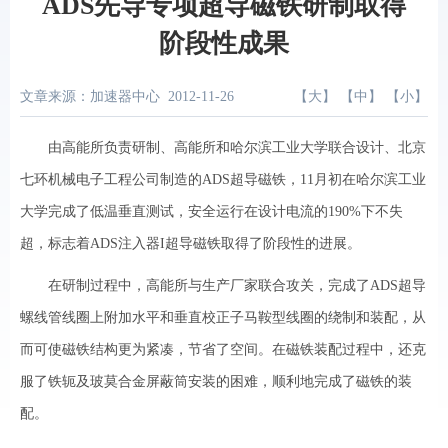
ADS先导专项超导磁铁研制取得
阶段性成果
文章来源：加速器中心
2012-11-26
【
大
】 【
中
】 【
小
】
由高能所负责研制、高能所和哈尔滨工业大学联合设计、北京
七环机械电子工程公司制造的ADS超导磁铁，11月初在哈尔滨工业
大学完成了低温垂直测试，安全运行在设计电流的190%下不失
超，标志着ADS注入器I超导磁铁取得了阶段性的进展。
在研制过程中，高能所与生产厂家联合攻关，完成了ADS超导
螺线管线圈上附加水平和垂直校正子马鞍型线圈的绕制和装配，从
而可使磁铁结构更为紧凑，节省了空间。在磁铁装配过程中，还克
服了铁轭及玻莫合金屏蔽筒安装的困难，顺利地完成了磁铁的装
配。