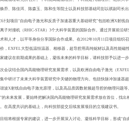
焕乔、陈佳洱、陈森玉、陈和生等院士以及科技部基础司彭以祺副司长出
计划项目“自由电子激光和反质子加速器重大基础研究”包括欧洲X射线自由
离子对撞机（RHIC-STAR）3个大科学装置的国际合作。通过开展前
术和人才，以平等身份分享国际合作成果。在2012年10月11日项目组
价，EXFEL大型低温恒温器、相移器，超导腔用高纯铌材以及高性能磁
家建议在前期成果的基础上，凝练未来的科学目标，请科技部予以进一步
议结合国内高能物理研究发展需求，以及欧洲自由电子激光（EXFEL
集中研讨了未来大科学装置研究中关键的物理方向。包括快脉冲加速器超
谐波X射线自由电子激光原理，以及高品质因数射频超导腔的物理问题等
”的未来发展，要始终把解决国内高能物理研究发展需求放在首位，找出
。在高度共识的基础上，向科技部提交后续发展项目的立项建议书。
将根据专家的建议，进一步开展深入讨论、凝练科学目标，形成“自由电