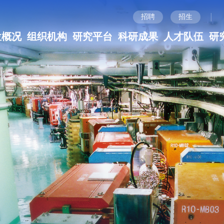
|
招聘
招生
位概况
组织机构
研究平台
科研成果
人才队伍
研