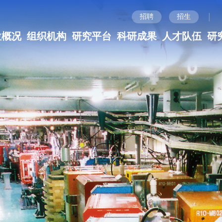
|
招聘
招生
位概况
组织机构
研究平台
科研成果
人才队伍
研