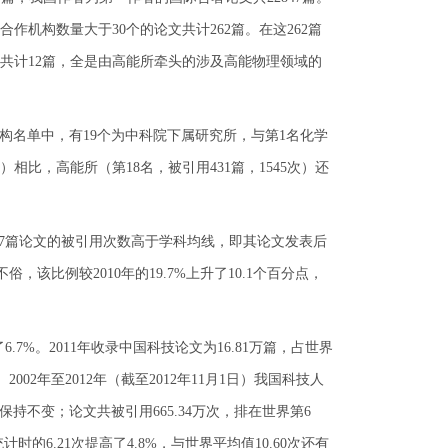
合作机构数量大于30个的论文共计262篇。在这262篇
共计12篇，全是由高能所牵头的涉及高能物理领域的
究机构名单中，有19个为中科院下属研究所，与第1名化学
次）相比，高能所（第18名，被引用431篇，1545次）还
927篇论文的被引用次数高于学科均线，即其论文发表后
该比例较2010年的19.7%上升了10.1个百分点，
6.7%。2011年收录中国科技论文为16.81万篇，占世界
002年至2012年（截至2012年11月1日）我国科技人
次保持不变；论文共被引用665.34万次，排在世界第6
的6.21次提高了4.8%，与世界平均值10.60次还有