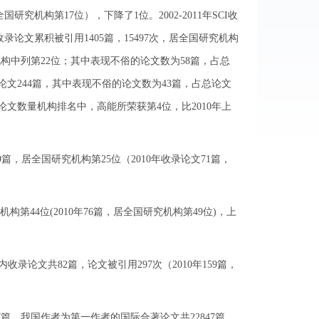
全国研究机构第17位），下降了1位。2002-2011年SCI收
CI收录论文累积被引用1405篇，15497次，居全国研究机构
究机构中列第22位；其中表现不俗的论文数为58篇，占总
CI论文244篇，其中表现不俗的论文数为43篇，占总论文
科技论文数量机构排名中，高能所荣获第4位，比2010年上
篇，居全国研究机构第25位（2010年收录论文71篇，
第44位(2010年76篇，居全国研究机构第49位)，上
录论文共82篇，论文被引用297次（2010年159篇，
7篇，我国作者为第一作者的国际合著论文共22847篇。