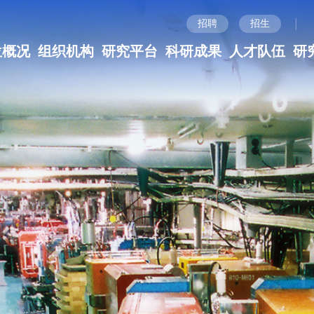
|
招聘
招生
位概况
组织机构
研究平台
科研成果
人才队伍
研