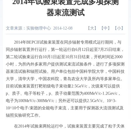
2014年试验束装置完成多项探测
器束流测试
文章来源：实验物理中心
2014-12-08
【
大
】 【
中
】 【
小
】
2014
年
BEPCII
试验束装置在同步辐射专用模式运行期间，与
同步辐射装置并行运行，
第一轮运行自
6
月
12
日起至
7
月
25
日结束，
第二轮试验束运行自
10
月
1
日起至
10
月
31
日
结束，开机时间近
2000
小时，为所内外多家用户提供测试束流试验条件，进行了多项探测
器束流试验和辐照试验。用户单位包括中国科学院大学，中国科技
大学，清华大学，中国农科院，青岛农业大学及所内等多家单位。
目前试验束装置打靶初级电子束动量
2.5GeV/c
，次级束可以提供
p
、质子、电子等粒子，
p
、质子动量范围为
400MeV/c-1.2Gev/c
，
电子为
100MeV/c-300MeV/c
；另外还可以提供
2.5GeV/c
、
10^3-
10^10
个电子
/
束团的全能电子束流，主要用于探测器大流强测试及
辐照实验研究工作。
在
2014
年试验束两轮运行中，试验束装置主要完成了
粒子天体