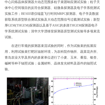
中心闪烁晶体探测器大动态范围多粒子束团响应测试
实验；
粒子天
体中心空间项目的
反符合探测器、
硅微条探测器及电子学系统测试
实验工作；
BESIII
谱仪端盖飞行时间
MRPC
探测器、电子学及数据
获取系统原型联合测试实验及大动态范围信号过载测试实验；新型
厚
GEM(THGEM)
探测器以及基于
ASIC
的多路
THGEM
探测器电子
学系统测试实验；清华大学漂移室探测器原型测试实验等多项束流
试验。
在进行常规的探测器束流试验的同时，作为试验束的拓展应
用，利用试验束打靶区辐射环境，为农科院作物所、蔬菜花卉所、
青岛农业大学及所内的多家单位进行了小麦、玉米、番茄、银杏、
槭树等种子辐照试验；金属材料、晶体发光材料及器件的辐照试
验。