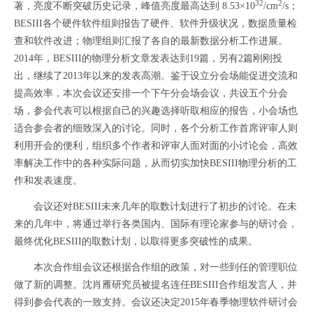
32
2
著，亮度不断突破历史记录，峰值亮度最高达到
8.53
×
10
/cm
/s
；
BESIII
各个硬件软件组则报告了硬件、软件升级状况，数据质量检
查和软件改进；物理组则汇报了各自的最新数据分析工作进展。
2014
年，
BESIII
的物理分析文章发表达到
19
篇，另有
2
篇刚刚投
出，继续了
2013
年以来的发表高潮。鉴于设立分会场能促进交流和
提高效率，本次会议还安排一个下午分会场会议，共设五个分会
场，参会代表可以根据自己的兴趣选择听取相应的报告，小会场也
适合参会者的细致深入的讨论。同时，各个分析工作首席评审人则
利用开会的便利，组织多个作者和评审人面对面的小讨论会，高效
率解决工作中的各种实际问题，从而切实加快
BESIII
物理分析的工
作和发表速度。
会议还对
BESIII
未来几年的取数计划进行了初步的讨论。在未
来的几年中，将通过举行各类国内、国际有理论家参与的研讨会，
最终优化
BESIII
的取数计划，以取得更多突破性的成果。
本次合作组会议还根据合作组的政策，对一些到任的管理职位
做了新的调整。沈肖雁研究员被提名连任
BESIII
合作组发言人，并
得到参会代表的一致支持。会议还决定
2015
年春季物理软件研讨会