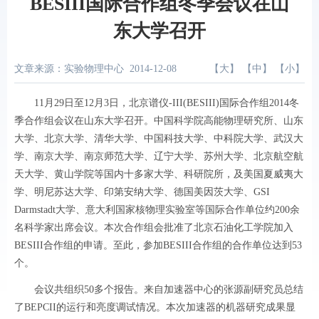
BESIII国际合作组冬季会议在山
东大学召开
文章来源：实验物理中心
2014-12-08
【
大
】 【
中
】 【
小
】
11
月
29
日至
12
月
3
日，北京谱仪
-III(BESIII)
国际合作组
2014
冬
季合作组会议在山东大学召开。中国科学院高能物理研究所、山东
大学、北京大学、清华大学、中国科技大学、中科院大学、武汉大
学、南京大学、南京师范大学、辽宁大学、苏州大学、北京航空航
天大学、黄山学院等国内十多家大学、科研院所，及美国夏威夷大
学、明尼苏达大学、印第安纳大学、德国美因茨大学、
GSI
Darmstadt
大学、意大利国家核物理实验室等国际合作单位约
200
余
名科学家出席会议。本次合作组会批准了北京石油化工学院加入
BESIII
合作组的申请。至此，参加
BESIII
合作组的合作单位达到
53
个。
会议共组织
50
多个报告。来自加速器中心的张源副研究员总结
了
BEPCII
的运行和亮度调试情况。本次加速器的机器研究成果显