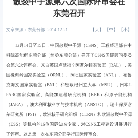
散裂中子源第六次国际评审会在
东莞召开
文章来源：东莞分部
2014-12-21
【
大
】 【
中
】 【
小
】
12
月
14
日至
15
日，中国散裂中子源（
CSNS
）工程经理部在中
科院高能所东莞分部（简称东莞分部）召开了
CSNS
国际顾问委员
会第六次评审会。来自英国卢瑟福？阿普尔顿实验室（
RAL
），美
国橡树岭国家实验室（
ORNL
）、阿贡国家实验室（
ANL
）、布鲁
克海文国家实验室（
BNL
）和密歇根州立大学（
MSU
），日本
J-
PARC
国家实验室、高能加速器研究机构（
KEK
）和原子能机构
（
JAEA
），澳大利亚核科学与技术机构（
ANSTO
），瑞士保罗谢
尔研究所（
PSI
），欧洲核子研究组织（
CERN
）和欧洲散裂中子源
（
ESS
）等机构的
16
位国际知名专家，对
CSNS
工程建设进展进行
了评审。这是第一次在东莞分部举行国际评审会。