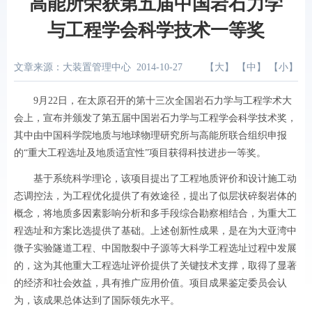
高能所荣获第五届中国岩石力学
与工程学会科学技术一等奖
文章来源：大装置管理中心
2014-10-27
【
大
】 【
中
】 【
小
】
9
月
22
日，在太原召开的第十三次全国岩石力学与工程学术大
会上，宣布并颁发了第五届中国岩石力学与工程学会科学技术奖，
其中由中国科学院地质与地球物理研究所与高能所联合组织申报
的
“
重大工程选址及地质适宜性
”
项目获得科技进步一等奖。
基于系统科学理论，该项目提出了工程地质评价和设计施工动
态调控法，为工程优化提供了有效途径，提出了似层状碎裂岩体的
概念，将地质多因素影响分析和多手段综合勘察相结合，为重大工
程选址和方案比选提供了基础。上述创新性成果，是在为大亚湾中
微子实验隧道工程、中国散裂中子源等大科学工程选址过程中发展
的，这为其他重大工程选址评价提供了关键技术支撑，取得了显著
的经济和社会效益，具有推广应用价值。项目成果鉴定委员会认
为，该成果总体达到了国际领先水平。