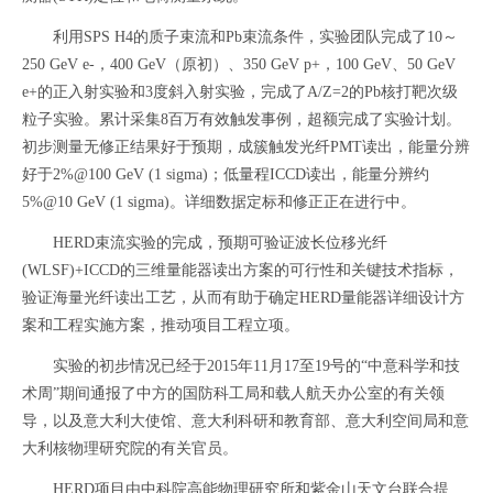
利用
SPS H4
的质子束流和
Pb
束流条件，实验团队完成了
10～
250 GeV e-
，
400 GeV
（原初）、
350 GeV p+
，
100 GeV
、
50 GeV
e+
的正入射实验和
3
度斜入射实验，完成了
A/Z=2
的
Pb
核打靶次级
粒子实验。累计采集
8
百万有效触发事例，超额完成了实验计划。
初步测量无修正结果好于预期，成簇触发光纤
PMT
读出，能量分辨
好于
2%@100 GeV (1 sigma)
；低量程
ICCD
读出，能量分辨约
5%@10 GeV (1 sigma)
。详细数据定标和修正正在进行中。
HERD
束流实验的完成，预期可验证波长位移光纤
(WLSF)+ICCD
的三维量能器读出方案的可行性和关键技术指标，
验证海量光纤读出工艺，从而有助于确定
HERD
量能器详细设计方
案和工程实施方案，推动项目工程立项。
实验的初步情况已经于
2015
年
11
月
17至19
号的“中意科学和技
术周”期间通报了中方的国防科工局和载人航天办公室的有关领
导，以及意大利大使馆、意大利科研和教育部、意大利空间局和意
大利核物理研究院的有关官员。
HERD
项目由中科院高能物理研究所和紫金山天文台联合提