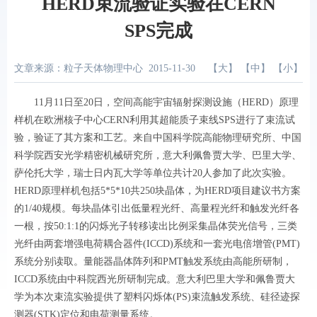
HERD束流验证实验在CERN
SPS完成
文章来源：粒子天体物理中心
2015-11-30
【
大
】 【
中
】 【
小
】
11
月
11
日至
20
日，空间高能宇宙辐射探测设施（
HERD
）原理
样机在欧洲核子中心
CERN
利用其超能质子束线
SPS
进行了束流试
验，验证了其方案和工艺。来自中国科学院高能物理研究所、中国
科学院西安光学精密机械研究所，意大利佩鲁贾大学、巴里大学、
萨伦托大学，瑞士日内瓦大学等单位共计
20
人参加了此次实验。
HERD
原理样机包括
5*5*10
共
250
块晶体，为
HERD
项目建议书方案
的
1/40
规模。每块晶体引出低量程光纤、高量程光纤和触发光纤各
一根，按
50:1:1
的闪烁光子转移读出比例采集晶体荧光信号，三类
光纤由两套增强电荷耦合器件
(ICCD)
系统和一套光电倍增管
(PMT)
系统分别读取。量能器晶体阵列和
PMT
触发系统由高能所研制，
ICCD
系统由中科院西光所研制完成。意大利巴里大学和佩鲁贾大
学为本次束流实验提供了塑料闪烁体
(PS)
束流触发系统、硅径迹探
测器
(STK)
定位和电荷测量系统。