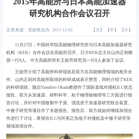
2015年高能所与日本高能加速器
研究机构合作会议召开
文章来源：党政联合办
2015-12-02
【
大
】 【
中
】 【
小
】
11
月
27
日，中国科学院高能物理研究所与日本高能加速器研究
机构（
KEK
）合作会议在高能所召开。日方
KEK
总主任山内正则教
授一行
8
人、中方高能所所长王贻芳研究员一行
8
人参加了会议。
王贻芳介绍了高能所科研现状及双方在高能物理领域的相关合
作。山内正则对高能所取得的科研成就表示赞赏，同时介绍了
KEK
的科研现状。随后
Yasuhiro Okada
教授作了国际直线对撞机
ILC
状态
报告。双方从加速器、材料科学、粒子物理核物理等三方面进行报
告讨论，并针对中国散裂中子源、强流质子加速器研究联合装置、
中微子研究等项目作了专题报告。报告后，双方就如何继续加强合
作进行了讨论，希望在
ILC
与环形正负电子对撞机及中微子研究等
领域加强合作。