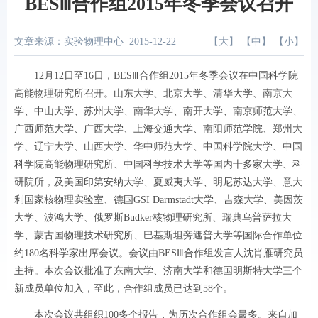
BESⅢ合作组2015年冬季会议召开
文章来源：实验物理中心
2015-12-22
【
大
】 【
中
】 【
小
】
12
月
12
日至
16
日，
BES
Ⅲ合作组
2015
年冬季会议在中国科学院
高能物理研究所召开。山东大学、北京大学、清华大学、南京大
学、中山大学、苏州大学、南华大学、南开大学、南京师范大学、
广西师范大学、广西大学、上海交通大学、南阳师范学院、郑州大
学、辽宁大学、山西大学、华中师范大学、中国科学院大学、中国
科学院高能物理研究所、中国科学技术大学等国内十多家大学、科
研院所，及美国印第安纳大学、夏威夷大学、明尼苏达大学、意大
利国家核物理实验室、德国
GSI Darmstadt
大学、吉森大学、美因茨
大学、波鸿大学、俄罗斯
Budker
核物理研究所、瑞典乌普萨拉大
学、蒙古国物理技术研究所、巴基斯坦旁遮普大学等国际合作单位
约
180
名科学家出席会议。会议由
BES
Ⅲ合作组发言人沈肖雁研究员
主持。本次会议批准了东南大学、济南大学和德国明斯特大学三个
新成员单位加入，至此，合作组成员已达到
58
个。
本次会议共组织
100
多个报告，为历次合作组会最多。来自加