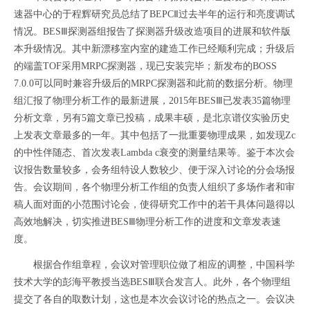
速器中心的于程辉研究员总结了
BEPC
Ⅱ过去半年的运行和亮度调试
情况。
BES
Ⅲ探测器组报告了探测器升级改造项目的进展和软件版
本升级情况。其中新漂移室内室的建造工作已经顺利完成；升级后
的端盖
TOF
采用
MRPC
探测器，现已安装完毕；新发布的
BOSS
7.0.0
可以同时兼容升级后的
MRPC
探测器和此前的数据分析。物理
组汇报了物理分析工作的最新进展，
2015
年
BES
Ⅲ已发表
35
篇物理
分析文章，另有
5
篇文章已投稿，成果丰硕，是北京谱仪实验历史
上发表文章最多的一年。其中包括了一批重要物理成果，如发现
Zc
的中性伴随态、首次发表
Lambda c
衰变的测量结果等。鉴于本次会
议报告数量较多，会务组特设人数较少、便于深入讨论的分会场报
告。会议期间，各个物理分析工作组的负责人组织了多场作者和审
稿人面对面的小范围讨论会，使得研究工作中的若干具体问题得以
高效地解决，切实推进
BES
Ⅲ物理分析工作的进度和文章发表速
度。
根据合作组章程，会议对管理职位做了相应的调整，中国科学
技术大学的彭海平教授当选
BES
Ⅲ
联合发言人。此外，各个物理组
提交了各自的取数计划，这也是本次会议讨论的热点之一。会议决